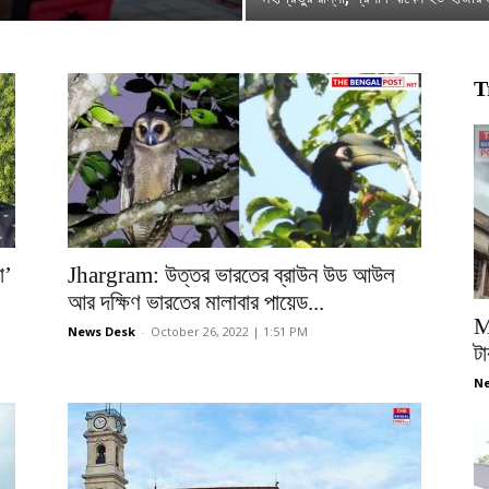
T
া’
Jhargram: উত্তর ভারতের ব্রাউন উড আউল
আর দক্ষিণ ভারতের মালাবার পায়েড...
M
News Desk
-
October 26, 2022 | 1:51 PM
টা
Ne