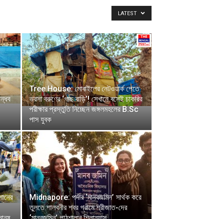
LATEST
Tree House: মোবাইলের নেটওয়ার্ক পেতে
ান্ধব
ভরসা বরুণের ‘গাছ বাড়ি’! সেখানে বসেই চাকরির
পরীক্ষার প্রস্তুতি নিচ্ছেন জঙ্গলমহলের B.Sc
পাস যুবক
ানের
Midnapore: পর্দার ‘মানবজমিন’ সার্থক করে
তুলতে শালবনীর শবর গ্রামে শ্রীজাত-দের
মানুষ
‘মানবজমিন’ পাঠশালার শিলান্যাস