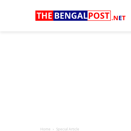
THE
BENGAL
POST
.N
E
T
Home
Special Article