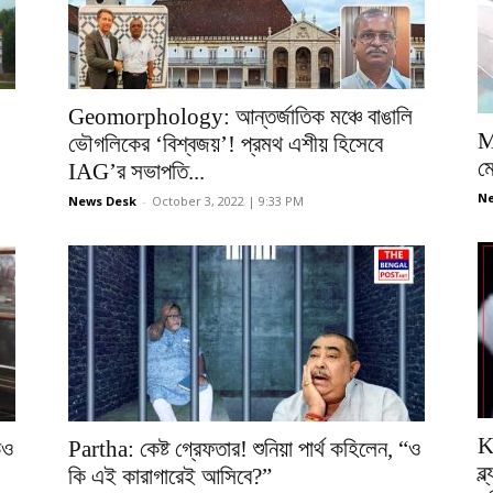
Geomorphology: আন্তর্জাতিক মঞ্চে বাঙালি
M
ভৌগলিকের ‘বিশ্বজয়’! প্রমথ এশীয় হিসেবে
ম
IAG’র সভাপতি...
Ne
News Desk
-
October 3, 2022 | 9:33 PM
K
িও
Partha: কেষ্ট গ্রেফতার! শুনিয়া পার্থ কহিলেন, “ও
ব্
কি এই কারাগারেই আসিবে?”