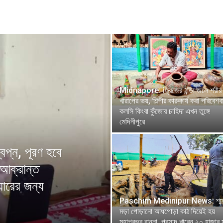
Midnapore: ফ্রিজের ঠান্ডা জলে শরীর
খারাপের ভয়, শিল্পীর কারুকার্য করা পরিবেশব
কলসি কিংবা কুঁজোর চাহিদা এখন তুঙ্গে
মেদিনীপুরে
্ন, পূরণ হবে
 আক্রান্ত
়ারের জন্য
Paschim Medinipur News: শ্মশ
মড়া পোড়ানো আধপোড়া কাঠ দিয়েই হয়
মহাপ্রভুর রান্না, প্রসাদ খাবেন ২০ হাজার 