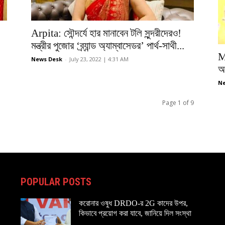
Arpita: সৌন্দর্যে হার মানাবেন টলি সুন্দরীদেরও!
মন্ত্রীর পুজোর ‘ব্র্যান্ড অ্যাম্বাসেডর’ পার্থ-সাথী...
M
News Desk
-
July 23, 2022 | 4:31 AM
অপ
Ne
Page 1 of 9
POPULAR POSTS
করোনার ওষুধ DRDO-র 2G কাদের উপর,
কিভাবে প্রয়োগ করা যাবে, জানিয়ে দিল সংস্থা