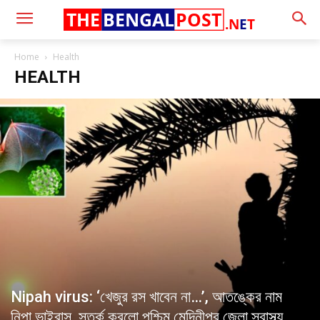
THE
BENGAL
POST
.N
E
T
Home
Health
HEALTH
Nipah virus: ‘খেজুর রস খাবেন না…’, আতঙ্কের নাম
নিপা ভাইরাস, সতর্ক করলো পশ্চিম মেদিনীপুর জেলা স্বাস্থ্য