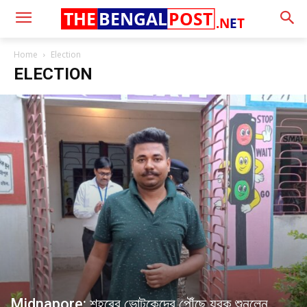
THE
BENGAL
POST
.N
E
T
Home
Election
ELECTION
Midnapore: শহরের ভোটকেন্দ্রে পৌঁছে যুবক শুনলেন