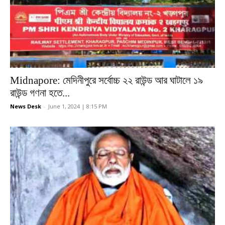
Midnapore: মেদিনীপুরে সর্বোচ্চ ২২ রাউন্ড আর ঘাটালে ১৯
রাউন্ড গণনা হতে...
News Desk
-
June 1, 2024 | 8:15 PM