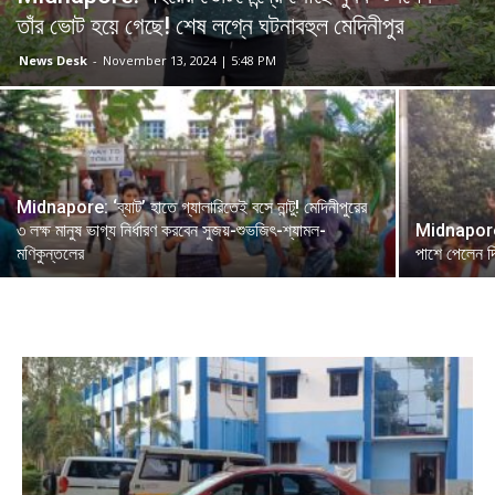
তাঁর ভোট হয়ে গেছে! শেষ লগ্নে ঘটনাবহুল মেদিনীপুর
News Desk
-
November 13, 2024 | 5:48 PM
Midnapore: ‘ব্যাট’ হাতে গ্যালারিতেই বসে নান্টু! মেদিনীপুরের
৩ লক্ষ মানুষ ভাগ্য নির্ধারণ করবেন সুজয়-শুভজিৎ-শ্যামল-
Midnapore: ঘড
মণিকুন্তলের
পাশে পেলেন দি