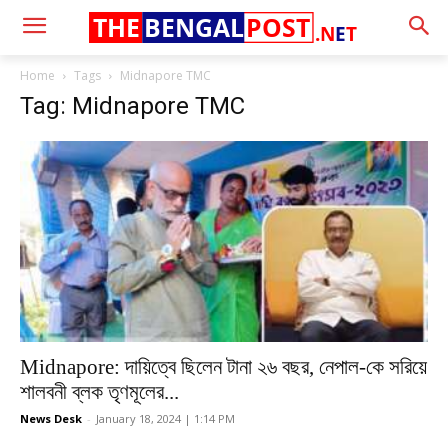
THE
BENGAL
POST
.N
E
T
Home
Tags
Midnapore TMC
Tag: Midnapore TMC
Midnapore: দায়িত্বে ছিলেন টানা ২৬ বছর, নেপাল-কে সরিয়ে
শালবনী ব্লক তৃণমূলের...
News Desk
-
January 18, 2024 | 1:14 PM