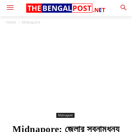
THE
BENGAL
POST
.N
E
T
Home
Midnapore
Midnapore
Midnapore: জেলার স্বনামধন্য