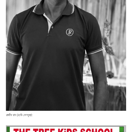
রাজীব খান (ছবি-ফেসবুক):