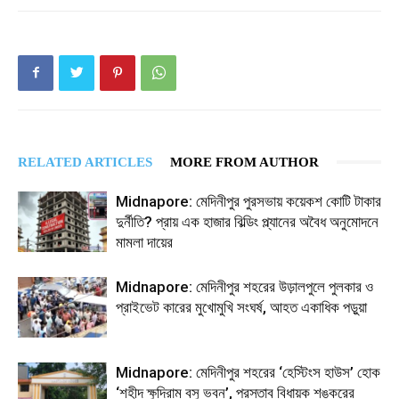
RELATED ARTICLES
MORE FROM AUTHOR
Midnapore: মেদিনীপুর পুরসভায় কয়েকশ কোটি টাকার
দুর্নীতি? প্রায় এক হাজার বিল্ডিং প্ল্যানের অবৈধ অনুমোদনে
মামলা দায়ের
Midnapore: মেদিনীপুর শহরের উড়ালপুলে পুলকার ও
প্রাইভেট কারের মুখোমুখি সংঘর্ষ, আহত একাধিক পড়ুয়া
Midnapore: মেদিনীপুর শহরের ‘হেস্টিংস হাউস’ হোক
‘শহীদ ক্ষুদিরাম বসু ভবন’, প্রস্তাব বিধায়ক শঙ্করের