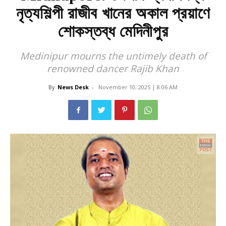
নৃত্যশিল্পী রাজীব খানের অকাল প্রয়াণে
শোকস্তব্ধ মেদিনীপুর
Medinipur mourns the untimely death of
renowned dancer Rajib Khan
By
News Desk
-
November 10, 2025 | 8:06 AM