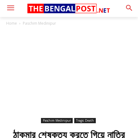
THE
BENGAL
POST
.N
E
T
Home
Paschim Medinipur
Paschim Medinipur
Tragic Death
ঠাকুমার শেষকৃত্য করতে গিয়ে নাতির