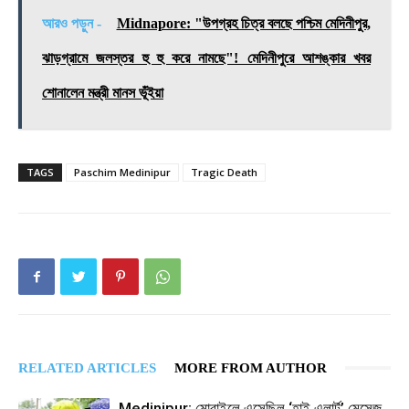
আরও পড়ুন -
Midnapore: "উপগ্রহ চিত্র বলছে পশ্চিম মেদিনীপুর,
ঝাড়গ্রামে জলস্তর হু হু করে নামছে"! মেদিনীপুরে আশঙ্কার খবর
শোনালেন মন্ত্রী মানস ভূঁইয়া
TAGS
Paschim Medinipur
Tragic Death
RELATED ARTICLES
MORE FROM AUTHOR
Medinipur: মোবাইলে এসেছিল ‘হাই এলার্ট’ মেসেজ,