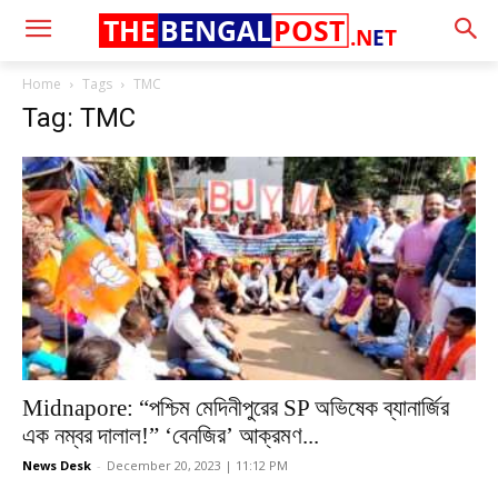
THE
BENGAL
POST
.N
E
T
Home
Tags
TMC
Tag: TMC
Midnapore: “পশ্চিম মেদিনীপুরের SP অভিষেক ব্যানার্জির
এক নম্বর দালাল!” ‘বেনজির’ আক্রমণ...
News Desk
-
December 20, 2023 | 11:12 PM