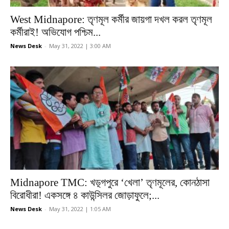
West Midnapore: তৃণমূল কর্মীর জায়গা দখল করল তৃণমূল
কর্মীরাই! অভিযোগ পশ্চিম...
News Desk
-
May 31, 2022 | 3:00 AM
Midnapore TMC: খড়্গপুরে ‘খেলা’ তৃণমূলের, কোনঠাসা
বিরোধীরা! একসঙ্গে ৪ কাউন্সিলর জোড়াফুলে;...
News Desk
-
May 31, 2022 | 1:05 AM