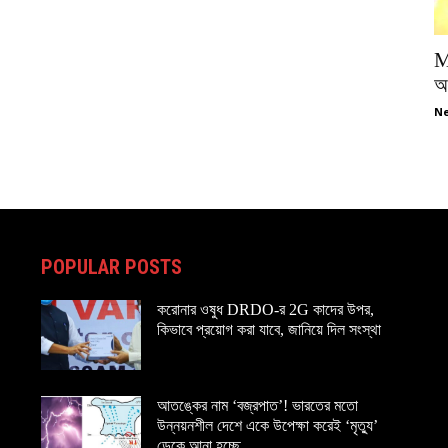
M
অপ
Ne
POPULAR POSTS
করোনার ওষুধ DRDO-র 2G কাদের উপর,
কিভাবে প্রয়োগ করা যাবে, জানিয়ে দিল সংস্থা
আতঙ্কের নাম ‘বজ্রপাত’! ভারতের মতো
উন্নয়নশীল দেশে একে উপেক্ষা করেই ‘মৃত্যু’
ডেকে আনা হচ্ছে