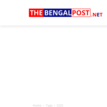
THE
BENGAL
POST
.N
E
T
Home
Tags
ICDS