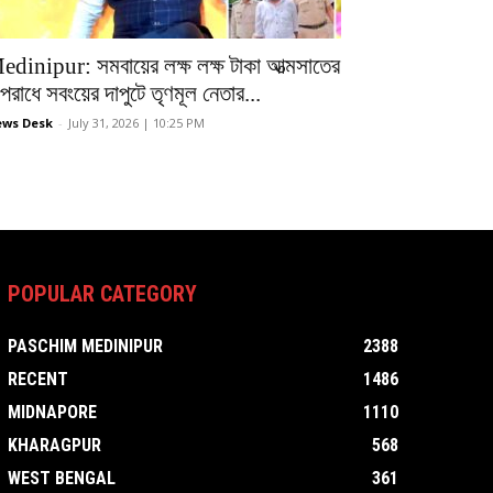
edinipur: সমবায়ের লক্ষ লক্ষ টাকা আত্মসাতের
রাধে সবংয়ের দাপুটে তৃণমূল নেতার...
ws Desk
-
July 31, 2026 | 10:25 PM
POPULAR CATEGORY
PASCHIM MEDINIPUR
2388
RECENT
1486
MIDNAPORE
1110
KHARAGPUR
568
WEST BENGAL
361