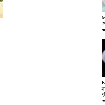
M
ম
Ne
K
ব্
প
Ne