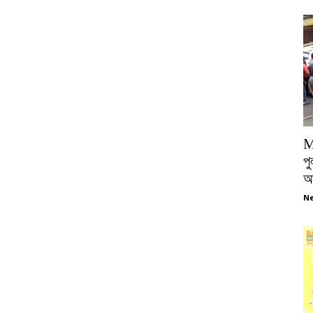
M
পু
আ
Ne