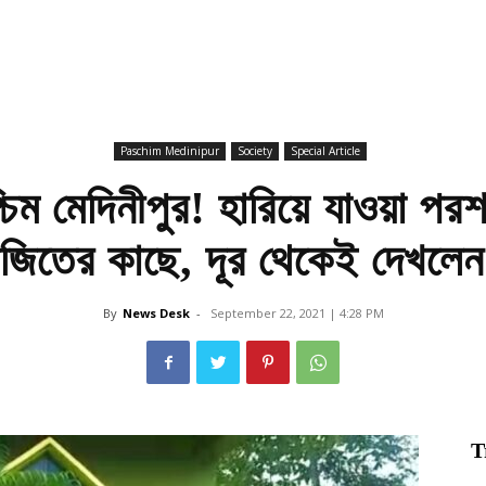
Paschim Medinipur
Society
Special Article
্চিম মেদিনীপুর! হারিয়ে যাওয়া 
জিতের কাছে, দূর থেকেই দেখলেন
By
News Desk
-
September 22, 2021 | 4:28 PM
T