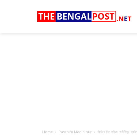
THE
BENGAL
POST
.N
E
T
Home
Paschim Medinipur
ফিরিয়ে দিল পশ্চিম মেদিনীপুর! হা