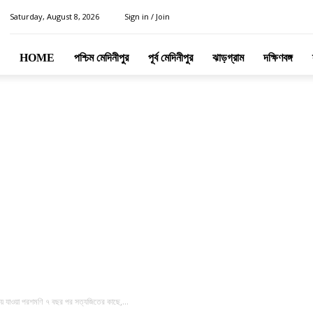
Saturday, August 8, 2026
Sign in / Join
HOME
পশ্চিম মেদিনীপুর
পূর্ব মেদিনীপুর
ঝাড়গ্রাম
দক্ষিণবঙ্গ
রিয়ে যাওয়া পরশমণি ৭ বছর পর সত্যজিতের কাছে,...