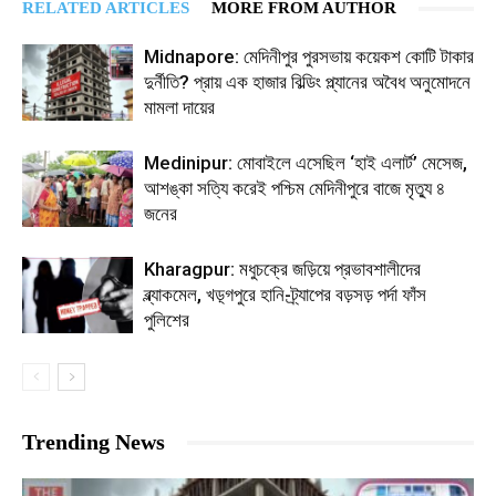
RELATED ARTICLES
MORE FROM AUTHOR
Midnapore: মেদিনীপুর পুরসভায় কয়েকশ কোটি টাকার
দুর্নীতি? প্রায় এক হাজার বিল্ডিং প্ল্যানের অবৈধ অনুমোদনে
মামলা দায়ের
Medinipur: মোবাইলে এসেছিল ‘হাই এলার্ট’ মেসেজ,
আশঙ্কা সত্যি করেই পশ্চিম মেদিনীপুরে বাজে মৃত্যু ৪
জনের
Kharagpur: মধুচক্রে জড়িয়ে প্রভাবশালীদের
ব্ল্যাকমেল, খড়্গপুরে হানি-ট্র্যাপের বড়সড় পর্দা ফাঁস
পুলিশের
Trending News