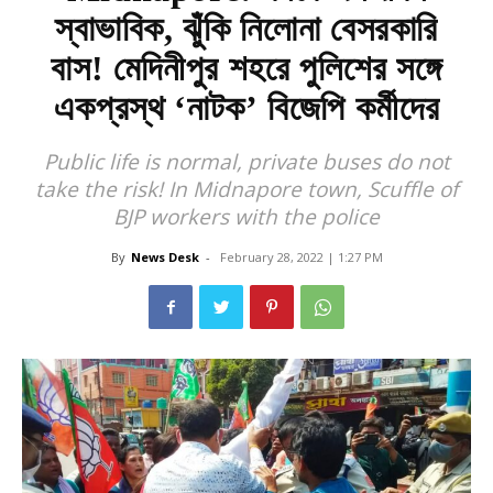
স্বাভাবিক, ঝুঁকি নিলোনা বেসরকারি
বাস! মেদিনীপুর শহরে পুলিশের সঙ্গে
একপ্রস্থ ‘নাটক’ বিজেপি কর্মীদের
Public life is normal, private buses do not
take the risk! In Midnapore town, Scuffle of
BJP workers with the police
By
News Desk
-
February 28, 2022 | 1:27 PM