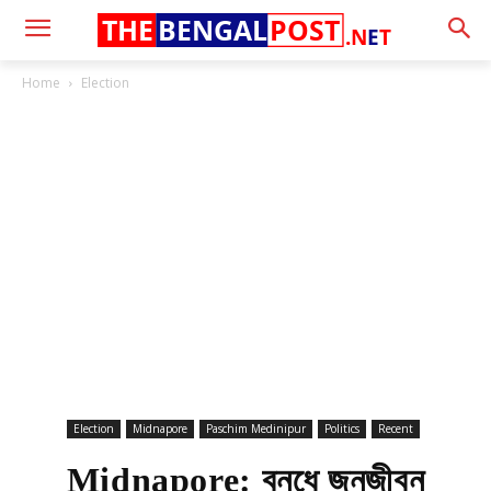
THE
BENGAL
POST
.N
E
T
Home
Election
Election
Midnapore
Paschim Medinipur
Politics
Recent
Midnapore: বনধে জনজীবন