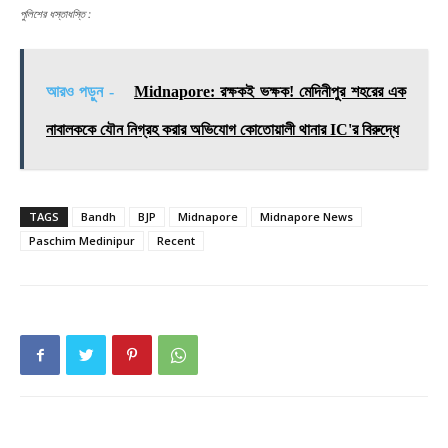
পুলিশের ধস্তাধস্তি :
আরও পড়ুন -
Midnapore: রক্ষকই ভক্ষক! মেদিনীপুর শহরের এক
নাবালককে যৌন নিগ্রহ করার অভিযোগ কোতোয়ালী থানার IC'র বিরুদ্ধে
TAGS
Bandh
BJP
Midnapore
Midnapore News
Paschim Medinipur
Recent