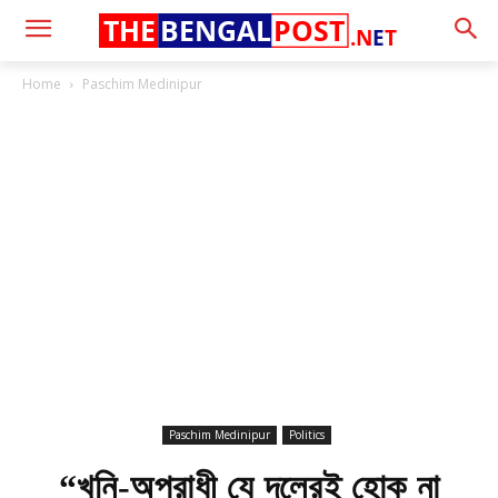
THE
BENGAL
POST
.N
E
T
Home
Paschim Medinipur
Paschim Medinipur
Politics
“খুনি-অপরাধী যে দলেরই হোক না