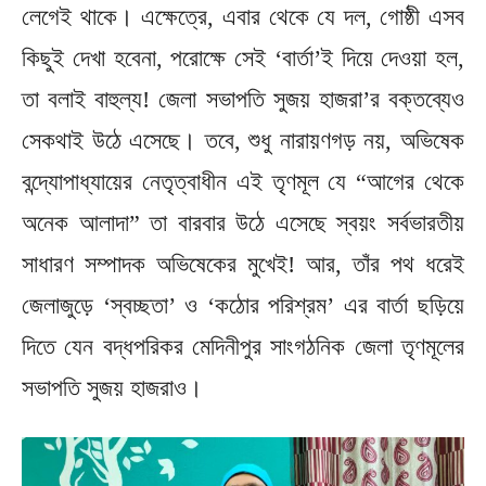
লেগেই থাকে। এক্ষেত্রে, এবার থেকে যে দল, গোষ্ঠী এসব
কিছুই দেখা হবেনা, পরোক্ষে সেই ‘বার্তা’ই দিয়ে দেওয়া হল,
তা বলাই বাহুল্য! জেলা সভাপতি সুজয় হাজরা’র বক্তব্যেও
সেকথাই উঠে এসেছে। তবে, শুধু নারায়ণগড় নয়, অভিষেক
বন্দ্যোপাধ্যায়ের নেতৃত্বাধীন এই তৃণমূল যে “আগের থেকে
অনেক আলাদা” তা বারবার উঠে এসেছে স্বয়ং সর্বভারতীয়
সাধারণ সম্পাদক অভিষেকের মুখেই! আর, তাঁর পথ ধরেই
জেলাজুড়ে ‘স্বচ্ছতা’ ও ‘কঠোর পরিশ্রম’ এর বার্তা ছড়িয়ে
দিতে যেন বদ্ধপরিকর মেদিনীপুর সাংগঠনিক জেলা তৃণমূলের
সভাপতি সুজয় হাজরাও।