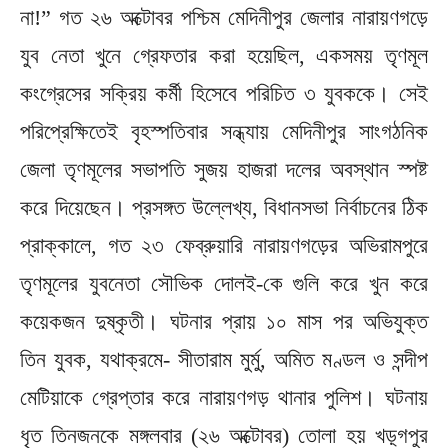
না!” গত ২৬ অক্টোবর পশ্চিম মেদিনীপুর জেলার নারায়ণগড়ে
যুব নেতা খুনে গ্রেফতার করা হয়েছিল, একসময় তৃণমূল
কংগ্রেসের সক্রিয় কর্মী হিসেবে পরিচিত ৩ যুবককে। সেই
পরিপ্রেক্ষিতেই বৃহস্পতিবার সন্ধ্যায় মেদিনীপুর সাংগঠনিক
জেলা তৃণমূলের সভাপতি সুজয় হাজরা দলের অবস্থান স্পষ্ট
করে দিয়েছেন। প্রসঙ্গত উল্লেখ্য, বিধানসভা নির্বাচনের ঠিক
প্রাক্কালে, গত ২৩ ফেব্রুয়ারি নারায়ণগড়ের অভিরামপুরে
তৃণমূলের যুবনেতা সৌভিক দোলই-কে গুলি করে খুন করে
কয়েকজন দুষ্কৃতী। ঘটনার প্রায় ১০ মাস পর অভিযুক্ত
তিন যুবক, যথাক্রমে- সীতারাম মুর্মু, অমিত মণ্ডল ও সন্দীপ
মেটিয়াকে গ্রেপ্তার করে নারায়ণগড় থানার পুলিশ। ঘটনায়
ধৃত তিনজনকে মঙ্গলবার (২৬ অক্টোবর) তোলা হয় খড়্গপুর