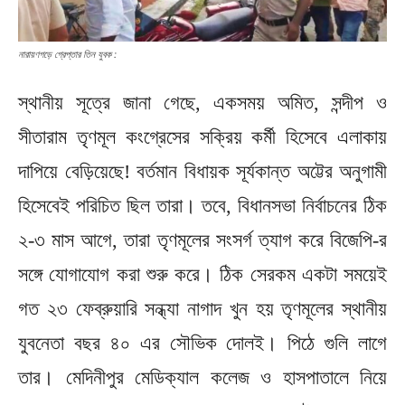
নারায়ণগড়ে গ্রেপ্তার তিন যুবক :
স্থানীয় সূত্রে জানা গেছে, একসময় অমিত, সন্দীপ ও
সীতারাম তৃণমূল কংগ্রেসের সক্রিয় কর্মী হিসেবে এলাকায়
দাপিয়ে বেড়িয়েছে! বর্তমান বিধায়ক সূর্যকান্ত অট্টের অনুগামী
হিসেবেই পরিচিত ছিল তারা। তবে, বিধানসভা নির্বাচনের ঠিক
২-৩ মাস আগে, তারা তৃণমূলের সংসর্গ ত্যাগ করে বিজেপি-র
সঙ্গে যোগাযোগ করা শুরু করে। ঠিক সেরকম একটা সময়েই
গত ২৩ ফেব্রুয়ারি সন্ধ্যা নাগাদ খুন হয় তৃণমূলের স্থানীয়
যুবনেতা বছর ৪০ এর সৌভিক দোলই। পিঠে গুলি লাগে
তার। মেদিনীপুর মেডিক্যাল কলেজ ও হাসপাতালে নিয়ে