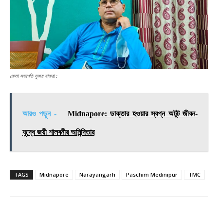
জেলা সভাপতি সুজয় হাজরা :
আরও পড়ুন -
Midnapore: ডাক্তার হওয়ার স্বপ্ন অটুট জীবন-
যুদ্ধে জয়ী শালবনীর অনিন্দিতার
TAGS
Midnapore
Narayangarh
Paschim Medinipur
TMC