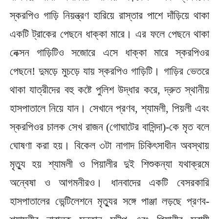
স্করপিও গাড়ি নিয়ন্ত্রণ হারিয়ে রাস্তার পাশে দাঁড়িয়ে থাকা
একটি ট্রাকের পেছনে ধাক্কা মারে। এর ফলে পেছনে থাকা
নেক্সন গাড়িটিও সজোরে এসে ধাক্কা মারে স্করপিওর
পেছনে! দুমড়ে মুচড়ে যায় স্করপিও গাড়িটি। গাড়ির ভেতরে
থাকা যাত্রীদের বহু কষ্টে পুলিশ উদ্ধার করে, দ্রুত স্থানীয়
হাসপাতালে নিয়ে যান। সেখানে প্রণব, শ্যামলী, পিয়লী এবং
স্করপিওর চালক সেখ রাজন (গোঘাটের বাসিন্দা)-কে মৃত বলে
ঘোষণা করা হয়। বিকেল ৩টা নাগাদ চিকিৎসাধীন অবস্থায়
মৃত্যু হয় শ্যামলী ও পিয়ালীর দুই শিশুকন্যা যথাক্রমে
অন্বেষা ও আগমনীরও। ধানবাদের একটি বেসরকারি
হাসপাতালের ভেন্টিলেশনে মৃত্যুর সঙ্গে পাঞ্জা লড়ছে প্রণব-