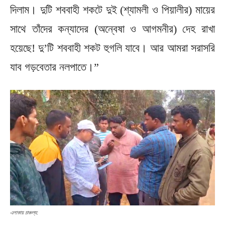
দিলাম। দুটি শববাহী শকটে দুই (শ্যামলী ও পিয়ালীর) মায়ের
সাথে তাঁদের কন্যাদের (অন্বেষা ও আগমনীর) দেহ রাখা
হয়েছে! দু’টি শববাহী শকট হুগলি যাবে। আর আমরা সরাসরি
যাব গড়বেতার নলপাতে।”
এলাকায় চাঞ্চল্য: