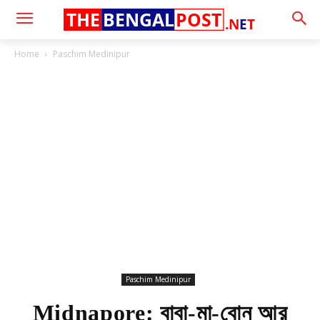
THE
BENGAL
POST
.N
E
T
Home
Paschim Medinipur
Paschim Medinipur
Midnapore: বাবা-মা-বোন আর