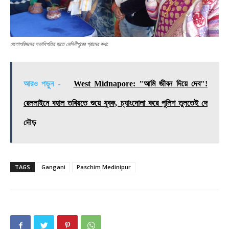
জেলাপরিষদের সভাধিপতির হাতে মেদিনীপুরের গ্রামের কথা:
আরও পড়ুন -
West Midnapore: "আমি জীবন দিয়ে দেব"!
রেললাইনে বহাল তবিয়তে শুয়ে যুবক, চ্যাংদোলা করে পুলিশ তুলতেই দে
দৌড়
TAGS
Gangani
Paschim Medinipur