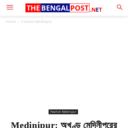
THE
BENGAL
POST
.N
E
T
Home
Paschim Medinipur
Paschim Medinipur
Medinipur: অখণ্ড মেদিনীপুরের