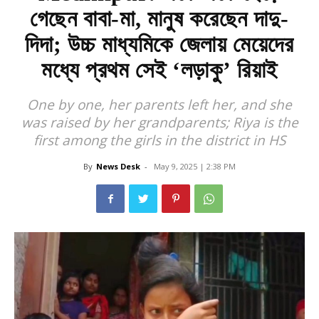
গেছেন বাবা-মা, মানুষ করেছেন দাদু-
দিদা; উচ্চ মাধ্যমিকে জেলায় মেয়েদের
মধ্যে প্রথম সেই ‘লড়াকু’ রিয়াই
One by one, her parents left her, and she
was raised by her grandparents; Riya is the
first among the girls in the district in HS
By
News Desk
-
May 9, 2025 | 2:38 PM