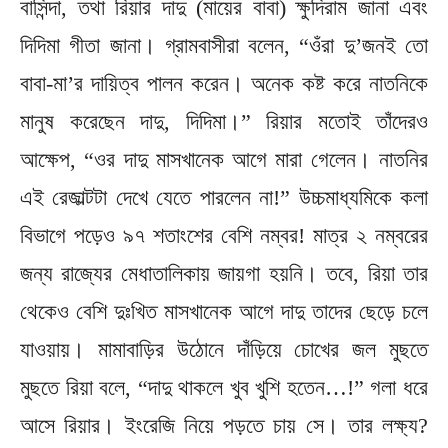
বাসিন্দা, তথা রিয়ার দাদু (মায়ের বাবা) ক্ষুদিরাম জানা এবং
দিদিমা গীতা জানা। গ্রামবাসীরা বলেন, “ওঁরা দু’জনই তো
বাবা-মা’র দায়িত্ব পালন করেন। অনেক কষ্ট করে নাতনিকে
মানুষ করেছেন দাদু, দিদিমা।” রিয়ার মতোই তাঁদেরও
আক্ষেপ, “ওর দাদু মাসখানেক আগে মারা গেলেন। নাতনির
এই রেজাল্টটা দেখে যেতে পারলেন না!” উচ্চমাধ্যমিকে কলা
বিভাগে পড়েও ৯৭ শতাংশের বেশি নম্বর! মাত্র ২ নম্বরের
জন্য রাজ্যের মেধাতালিকায় জায়গা হয়নি। তবে, রিয়া তার
থেকেও বেশি দুঃখিত মাসখানেক আগে দাদু তাদের ছেড়ে চলে
যাওয়ায়। মামাবাড়ির উঠোনে দাঁড়িয়ে চোখের জল মুছতে
মুছতে রিয়া বলে, “দাদু থাকলে খুব খুশি হতেন…!” গলা ধরে
আসে রিয়ার। ইংরেজি নিয়ে পড়তে চায় সে। তার লক্ষ্য?