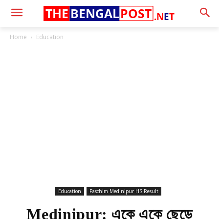
THE
BENGAL
POST
.N
E
T
Home
Education
Education
Paschim Medinipur HS Result
Medinipur: একে একে ছেড়ে