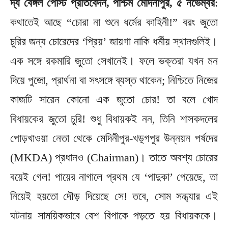
দ্য বেঙ্গল পোস্ট প্রতিবেদন, পশ্চিম মেদিনীপুর, ৫ নভেম্বর
:
কথাতেই আছে “চোরা না শুনে ধর্মের কাহিনী!” বরং জুতো
চুরির জন্য চোরেদের ‘প্রিয়’ জায়গা নাকি ধর্মীয় স্থানগুলিই।
এক সঙ্গে রকমারি জুতো সেখানেই। ফলে ভক্তরা যখন মন
দিয়ে পুজো, প্রার্থনা বা সৎসঙ্গে ব্যস্ত থাকেন; নিশ্চিতে নিজের
কাজটি সারেন কোনো এক জুতো চোর! তা বলে খোদ
বিধায়কের জুতো চুরি! শুধু বিধায়কই নন, তিনি শাসকদলের
পোড়খাওয়া নেতা থেকে মেদিনীপুর-খড়্গপুর উন্নয়ন পর্ষদের
(MKDA) প্রধানও (Chairman)। তাতে অবশ্য চোরের
বয়েই গেল! পায়ের নাগালে প্রথম যে ‘পাদুকা’ পেয়েছে, তা
নিয়েই হয়তো দৌড় দিয়েছে সে! তবে, সোম সন্ধ্যার এই
ঘটনায় সাময়িকভাবে বেশ বিপাকে পড়তে হয় বিধায়ককে।