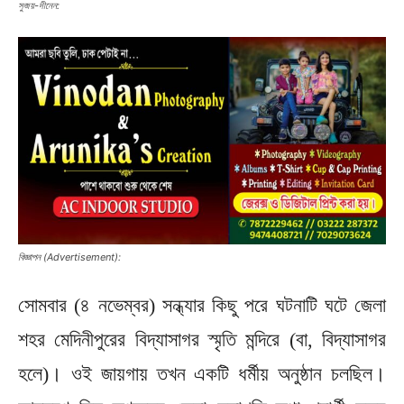
সুজয়-দীনেন:
বিজ্ঞাপন (Advertisement):
সোমবার (৪ নভেম্বর) সন্ধ্যার কিছু পরে ঘটনাটি ঘটে জেলা
শহর মেদিনীপুরের বিদ্যাসাগর স্মৃতি মন্দিরে (বা, বিদ্যাসাগর
হলে)। ওই জায়গায় তখন একটি ধর্মীয় অনুষ্ঠান চলছিল।