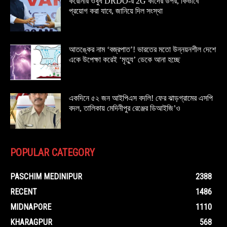
করোনার ওষুধ DRDO-র 2G কাদের উপর, কিভাবে
প্রয়োগ করা যাবে, জানিয়ে দিল সংস্থা
আতঙ্কের নাম ‘বজ্রপাত’! ভারতের মতো উন্নয়নশীল দেশে
একে উপেক্ষা করেই ‘মৃত্যু’ ডেকে আনা হচ্ছে
একদিনে ৫২ জন আইপিএস বদলি! ফের ঝাড়গ্রামের এসপি
বদল, তালিকায় মেদিনীপুর রেঞ্জের ডিআইজি’ও
POPULAR CATEGORY
PASCHIM MEDINIPUR
2388
RECENT
1486
MIDNAPORE
1110
KHARAGPUR
568