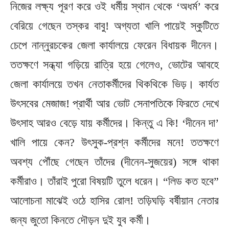
নিজের লক্ষ্য পূরণ করে ওই ধর্মীয় স্থান থেকে ‘অধর্ম’ করে
বেরিয়ে গেছেন তস্কর বাবু! অগ্যতা খালি পায়েই স্কুটিতে
চেপে নান্নুরচকের জেলা কার্যালয়ে ফেরেন বিধায়ক দীনেন।
ততক্ষণে সন্ধ্যা গড়িয়ে রাত্রি হয়ে গেলেও, ভোটের আবহে
জেলা কার্যালয়ে তখন নেতাকর্মীদের থিকথিকে ভিড়। কার্যত
উৎসবের মেজাজ! প্রার্থী আর ভোট সেনাপতিকে ফিরতে দেখে
উৎসাহ আরও বেড়ে যায় কর্মীদের। কিন্তু এ কি! ‘দীনেন দা’
খালি পায়ে কেন? উৎসুক-প্রশ্ন কর্মীদের মনে! ততক্ষণে
অবশ্য পৌঁছে গেছেন তাঁদের (দীনেন-সুজয়ের) সঙ্গে থাকা
কর্মীরাও। তাঁরাই পুরো বিষয়টি তুলে ধরেন। “লিড কত হবে”
আলোচনা মাঝেই ওঠে হাসির রোল! তড়িঘড়ি বর্ষীয়ান নেতার
জন্য জুতো কিনতে দৌড়ন দুই যুব কর্মী।