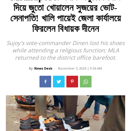
দিয়ে জুতো খোয়ালেন সুজয়ের ভোট-
সেনাপতি! খালি পায়েই জেলা কার্যালয়ে
ফিরলেন বিধায়ক দীনেন
Sujoy's vote-commander Dinen lost his shoes
while attending a religious function; MLA
returned to the district office barefoot.
By
News Desk
-
November 5, 2024 | 9:36 AM