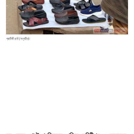
প্রতীকী ছবি (সংগৃহীত):