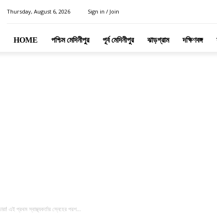
Thursday, August 6, 2026
Sign in / Join
HOME
পশ্চিম মেদিনীপুর
পূর্ব মেদিনীপুর
ঝাড়গ্রাম
দক্ষিণবঙ্গ
া! এই প্রথম স্বাস্থ্যকর্তার স্নেহের পরশ...