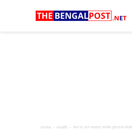
THE
BENGAL
POST
.N
E
T
Home
Health
বিরল সব রোগে আক্রান্ত শালবনীর বুড়িশোলের কচিকাঁচার