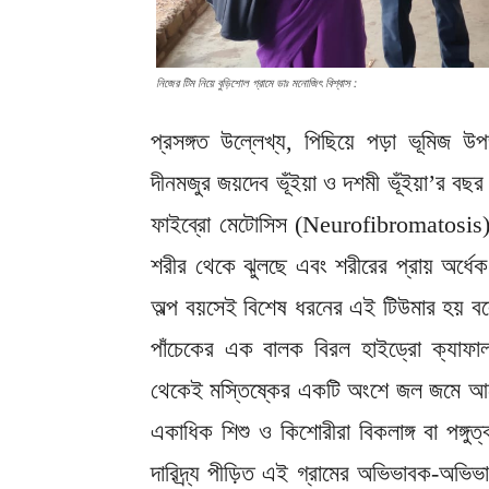
নিজের টিম নিয়ে বুড়িশোল গ্রামে ডাঃ মনোজিৎ বিশ্বাস :
প্রসঙ্গত উল্লেখ্য, পিছিয়ে পড়া ভূমিজ উপজা
দীনমজুর জয়দেব ভূঁইয়া ও দশমী ভূঁইয়া’র বছ
ফাইব্রো মেটোসিস (Neurofibromatosis) 
শরীর থেকে ঝুলছে এবং শরীরের প্রায় অর্ধ
অল্প বয়সেই বিশেষ ধরনের এই টিউমার হয় বল
পাঁচেকের এক বালক বিরল হাইড্রো ক্যাফ
থেকেই মস্তিষ্কের একটি অংশে জল জমে আছে 
একাধিক শিশু ও কিশোরীরা বিকলাঙ্গ বা পঙ্গ
দারিদ্র্য পীড়িত এই গ্রামের অভিভাবক-অভিভ