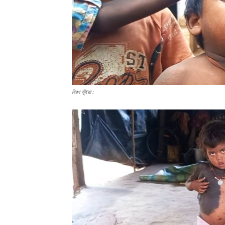
হিরণ ভূঁইয়া :