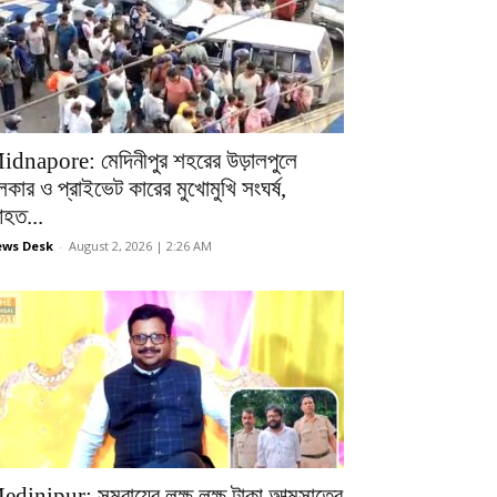
idnapore: মেদিনীপুর শহরের উড়ালপুলে
লকার ও প্রাইভেট কারের মুখোমুখি সংঘর্ষ,
হত...
ws Desk
-
August 2, 2026 | 2:26 AM
edinipur: সমবায়ের লক্ষ লক্ষ টাকা আত্মসাতের