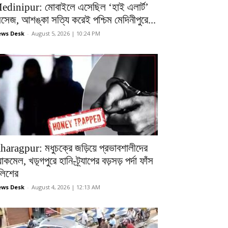
edinipur: মোবাইলে এসেছিল ‘হাই এলার্ট’
েসেজ, আশঙ্কা সত্যি করেই পশ্চিম মেদিনীপুরে...
ws Desk
-
August 5, 2026 | 10:24 PM
haragpur: মধুচক্রে জড়িয়ে প্রভাবশালীদের
ল্যাকমেল, খড়্গপুরে হানি-ট্র্যাপের বড়সড় পর্দা ফাঁস
ুলিশের
ws Desk
-
August 4, 2026 | 12:13 AM