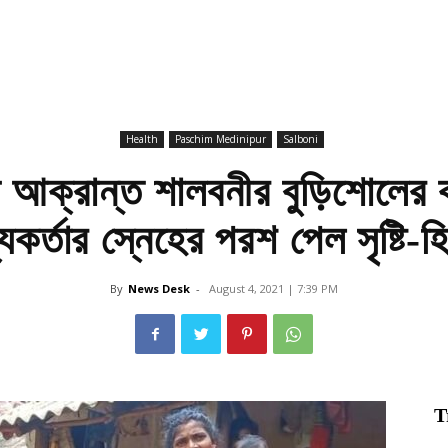
Health
Paschim Medinipur
Salboni
 আক্রান্ত শালবনীর বুড়িশোলের ক
থ্যকর্তার স্নেহের পরশ পেল সৃষ্টি
By
News Desk
-
August 4, 2021 | 7:39 PM
T