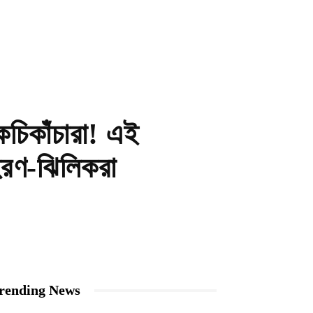
চিকাঁচারা! এই
-হিরণ-ঝিলিকরা
rending News