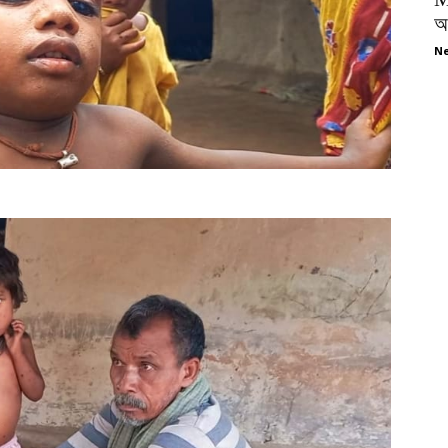
অপ
Ne