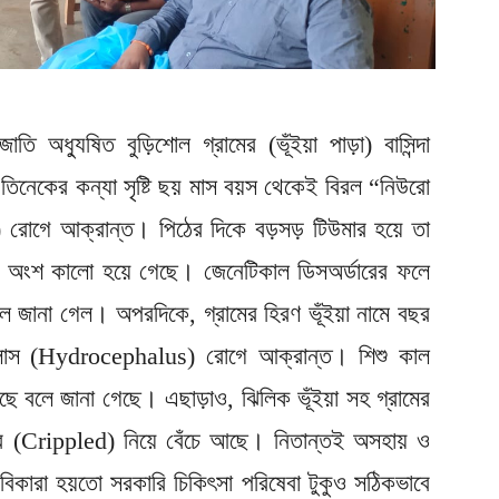
তি অধ্যুষিত বুড়িশোল গ্রামের (ভূঁইয়া পাড়া) বাসিন্দা
র তিনেকের কন্যা সৃষ্টি ছয় মাস বয়স থেকেই বিরল “নিউরো
রোগে আক্রান্ত। পিঠের দিকে বড়সড় টিউমার হয়ে তা
েক অংশ কালো হয়ে গেছে। জেনেটিকাল ডিসঅর্ডারের ফলে
ে জানা গেল। অপরদিকে, গ্রামের হিরণ ভূঁইয়া নামে বছর
ালাস (Hydrocephalus) রোগে আক্রান্ত। শিশু কাল
বলে জানা গেছে। এছাড়াও, ঝিলিক ভূঁইয়া সহ গ্রামের
ুত্ব (Crippled) নিয়ে বেঁচে আছে। নিতান্তই অসহায় ও
াবিকারা হয়তো সরকারি চিকিৎসা পরিষেবা টুকুও সঠিকভাবে