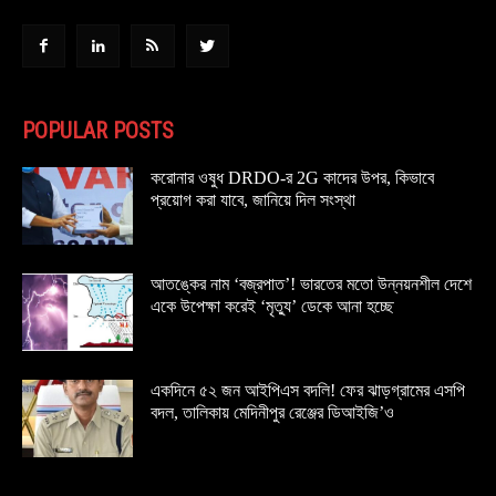
POPULAR POSTS
করোনার ওষুধ DRDO-র 2G কাদের উপর, কিভাবে
প্রয়োগ করা যাবে, জানিয়ে দিল সংস্থা
আতঙ্কের নাম ‘বজ্রপাত’! ভারতের মতো উন্নয়নশীল দেশে
একে উপেক্ষা করেই ‘মৃত্যু’ ডেকে আনা হচ্ছে
একদিনে ৫২ জন আইপিএস বদলি! ফের ঝাড়গ্রামের এসপি
বদল, তালিকায় মেদিনীপুর রেঞ্জের ডিআইজি’ও