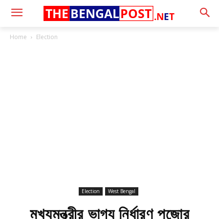
THE
BENGAL
POST
.N
E
T
Home
Election
Election
West Bengal
মুখ্যমন্ত্রীর ভাগ্য নির্ধারণ পুজোর