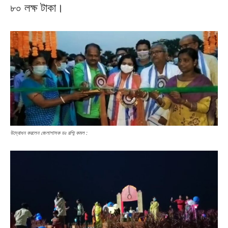
৮০ লক্ষ টাকা।
উদ্বোধন করলেন জেলাশাসক ডঃ রশ্মি কমল :