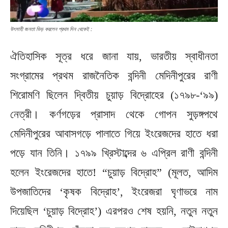
উৎসাহী জনতা ভিড় করলেন প্রথম দিন থেকেই :
ঐতিহাসিক সূত্র ধরে জানা যায়, ভারতীয় স্বাধীনতা
সংগ্রামের প্রথম রাজনৈতিক বন্দিনী মেদিনীপুরের রাণী
শিরোমণি ছিলেন দ্বিতীয় চুয়াড় বিদ্রোহের (১৭৯৮-‘৯৯)
নেত্রী। কর্ণগড়ের প্রাসাদ থেকে গোপন সুড়ঙ্গপথে
মেদিনীপুরের আবাসগড়ে পালাতে গিয়ে ইংরেজদের হাতে ধরা
পড়ে যান তিনি। ১৭৯৯ খ্রিস্টাব্দের ৬ এপ্রিল রাণী বন্দিনী
হলেন ইংরেজদের হাতে! “চুয়াড় বিদ্রোহ” (মূলত, আদিম
উপজাতিদের ‘কৃষক বিদ্রোহ’, ইংরেজরা ঘৃণাভরে নাম
দিয়েছিল ‘চুয়াড় বিদ্রোহ’) এরপরও শেষ হয়নি, নতুন নতুন