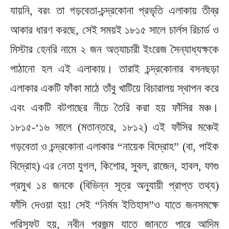
যায়নি, বরং তা গড়বেতা-চন্দ্রকোনা প্রভৃতি এলাকায় তীব্র
আকার ধারণ করছে, সেই সময়ই ১৮১৫ সালে চার্লস রিচার্ড ও
মিস্টার হেনরি নামে ২ জন অত্যাচারী ইংরেজ সৈন্যাধ্যক্ষকে
পাঠানো হল এই এলাকায়। তারাই চন্দ্রকোনার বসনছড়া
এলাকার একটি ফাঁকা মাঠে তাঁবু খাটিয়ে বিচারালয় স্থাপন করে
এবং একটি বটগাছের নীচে তৈরি করা হয় ফাঁসির মঞ্চ।
১৮১৫-‘১৬ সালে (মতান্তরে, ১৮১২) এই ফাঁসির মঞ্চেই
গড়বেতা ও চন্দ্রকোনা এলাকার “নায়েক বিদ্রোহ” (বা, পাইক
বিদ্রোহ) এর নেতা যুগল, কিশোর, সুবল, রাজেন, হাবল, ফাগু
প্রমুখ ১৪ জনকে (বিভিন্ন সূত্র অনুযায়ী প্রাপ্ত তথ্য)
ফাঁসি দেওয়া হয়! সেই “নির্মম ইতিহাস”ও যাতে জনসমক্ষে
পরিস্ফুট হয়, নবীন প্রজন্ম যাতে জানতে পারে আদিম