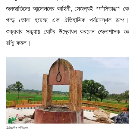
জনজাতিদের আন্দোলনের কাহিনী, সেজন্যই “ফাঁসিডাঙা” কে
গড়ে তোলা হয়েছে এক ঐতিহাসিক পর্যটনস্থল রূপে।
শুক্রবার সন্ধ্যায় যেটির উদ্বোধন করলেন জেলাশাসক ডঃ
রশ্মি কমল।
ঐতিহাসিক ফাঁসিডাঙা :