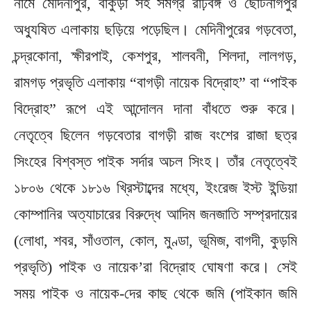
নামে মেদিনীপুর, বাঁকুড়া সহ সমগ্র রাঢ়বঙ্গ ও ছোটনাগপুর
অধ্যুষিত এলাকায় ছড়িয়ে পড়েছিল। মেদিনীপুরের গড়বেতা,
চন্দ্রকোনা, ক্ষীরপাই, কেশপুর, শালবনী, শিলদা, লালগড়,
রামগড় প্রভৃতি এলাকায় “বাগড়ী নায়েক বিদ্রোহ” বা “পাইক
বিদ্রোহ” রূপে এই আন্দোলন দানা বাঁধতে শুরু করে।
নেতৃত্বে ছিলেন গড়বেতার বাগড়ী রাজ বংশের রাজা ছত্র
সিংহের বিশ্বস্ত পাইক সর্দার অচল সিংহ। তাঁর নেতৃত্বেই
১৮০৬ থেকে ১৮১৬ খ্রিস্টাব্দের মধ্যে, ইংরেজ ইস্ট ইন্ডিয়া
কোম্পানির অত্যাচারের বিরুদ্ধে আদিম জনজাতি সম্প্রদায়ের
(লোধা, শবর, সাঁওতাল, কোল, মুণ্ডা, ভূমিজ, বাগদী, কুড়মি
প্রভৃতি) পাইক ও নায়েক’রা বিদ্রোহ ঘোষণা করে। সেই
সময় পাইক ও নায়েক-দের কাছ থেকে জমি (পাইকান জমি