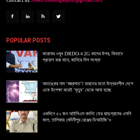
Contact us:
news.thebengalpost@gmail.com
POPULAR POSTS
করোনার ওষুধ DRDO-র 2G কাদের উপর, কিভাবে
প্রয়োগ করা যাবে, জানিয়ে দিল সংস্থা
আতঙ্কের নাম ‘বজ্রপাত’! ভারতের মতো উন্নয়নশীল দেশে
একে উপেক্ষা করেই ‘মৃত্যু’ ডেকে আনা হচ্ছে
একদিনে ৫২ জন আইপিএস বদলি! ফের ঝাড়গ্রামের এসপি
বদল, তালিকায় মেদিনীপুর রেঞ্জের ডিআইজি’ও