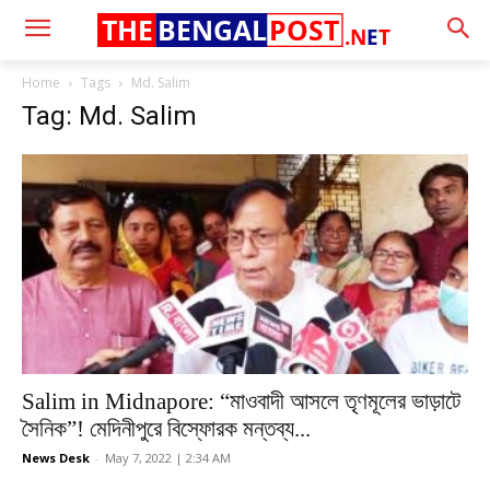
THE
BENGAL
POST
.N
E
T
Home
Tags
Md. Salim
Tag: Md. Salim
Salim in Midnapore: “মাওবাদী আসলে তৃণমূলের ভাড়াটে
সৈনিক”! মেদিনীপুরে বিস্ফোরক মন্তব্য...
News Desk
-
May 7, 2022 | 2:34 AM