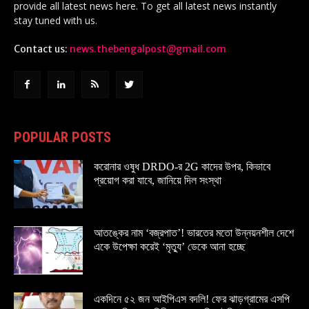
provide all latest news here. To get all latest news instantly
stay tuned with us.
Contact us:
news.thebengalpost@gmail.com
POPULAR POSTS
করোনার ওষুধ DRDO-র 2G কাদের উপর, কিভাবে
প্রয়োগ করা যাবে, জানিয়ে দিল সংস্থা
আতঙ্কের নাম ‘বজ্রপাত’! ভারতের মতো উন্নয়নশীল দেশে
একে উপেক্ষা করেই ‘মৃত্যু’ ডেকে আনা হচ্ছে
একদিনে ৫২ জন আইপিএস বদলি! ফের ঝাড়গ্রামের এসপি