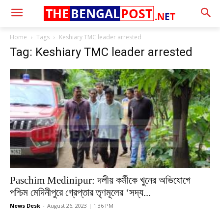
THE
BENGAL
POST
.N
E
T
Home
Tags
Keshiary TMC leader arrested
Tag: Keshiary TMC leader arrested
Paschim Medinipur: দলীয় কর্মীকে খুনের অভিযোগে
পশ্চিম মেদিনীপুরে গ্রেপ্তার তৃণমূলের ‘সদ্য...
News Desk
-
August 26, 2023 | 1:36 PM