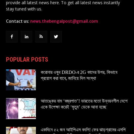
provide all latest news here. To get all latest news instantly
stay tuned with us.
Contact us:
news.thebengalpost@gmail.com
POPULAR POSTS
করোনার ওষুধ DRDO-র 2G কাদের উপর, কিভাবে
প্রয়োগ করা যাবে, জানিয়ে দিল সংস্থা
আতঙ্কের নাম ‘বজ্রপাত’! ভারতের মতো উন্নয়নশীল দেশে
একে উপেক্ষা করেই ‘মৃত্যু’ ডেকে আনা হচ্ছে
একদিনে ৫২ জন আইপিএস বদলি! ফের ঝাড়গ্রামের এসপি