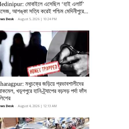
edinipur: মোবাইলে এসেছিল ‘হাই এলার্ট’
েসেজ, আশঙ্কা সত্যি করেই পশ্চিম মেদিনীপুরে...
ws Desk
-
August 5, 2026 | 10:24 PM
haragpur: মধুচক্রে জড়িয়ে প্রভাবশালীদের
ল্যাকমেল, খড়্গপুরে হানি-ট্র্যাপের বড়সড় পর্দা ফাঁস
ুলিশের
ws Desk
-
August 4, 2026 | 12:13 AM