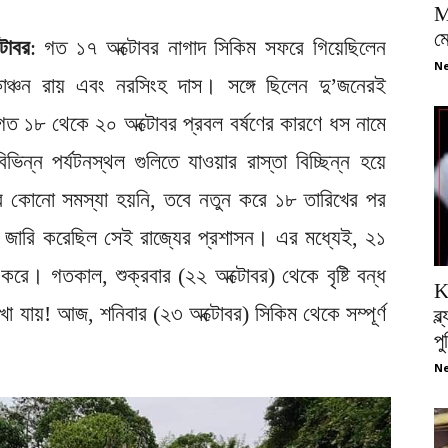
M
ম
টোবর
: গত ১৭ অক্টোবর নাগাদ সিকিম সফরে গিয়েছিলেন
Ne
কাঞ্চন রায় এবং নরসিংহ দাস। সঙ্গে ছিলেন দু’জনেরই
গত ১৮ থেকে ২০ অক্টোবর প্রবল বর্ষণের কারণে ধস নামে
ন্ন পর্যটনস্থল গুলিতে যাওয়ার রাস্তা বিচ্ছিন্ন হয়ে
ত্রে কোনো সমস্যা হয়নি, তবে নতুন করে ১৮ তারিখের পর
া জারি করেছিল সেই রাজ্যের প্রশাসন। এর মধ্যেই, ২১
করে। গতকাল, শুক্রবার (২২ অক্টোবর) থেকে বৃষ্টি বন্ধ
K
খা যায়! আজ, শনিবার (২৩ অক্টোবর) সিকিম থেকে সম্পূর্ণ
ব্
প
Ne