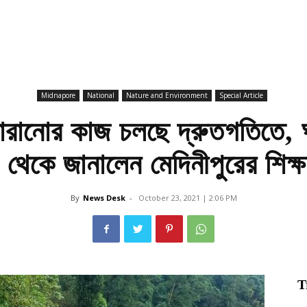
Midnapore
National
Nature and Environment
Special Article
সারানোর কাজ চলছে দ্রুতগতিতে,
 থেকে জানালেন মেদিনীপুরের শিক্ষ
By
News Desk
-
October 23, 2021 | 2:06 PM
T