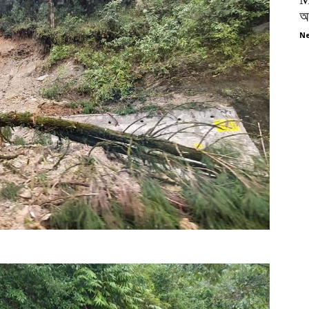
অপ
Ne