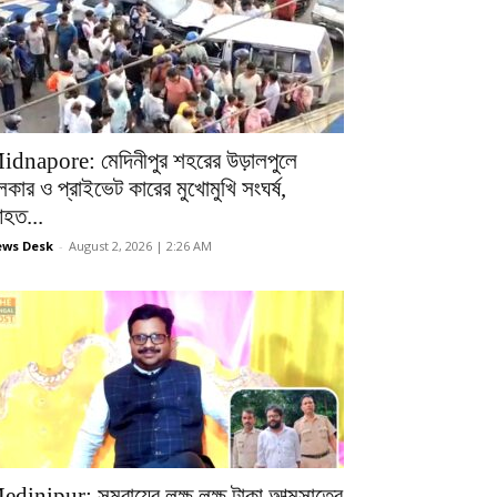
idnapore: মেদিনীপুর শহরের উড়ালপুলে
লকার ও প্রাইভেট কারের মুখোমুখি সংঘর্ষ,
হত...
ws Desk
-
August 2, 2026 | 2:26 AM
edinipur: সমবায়ের লক্ষ লক্ষ টাকা আত্মসাতের