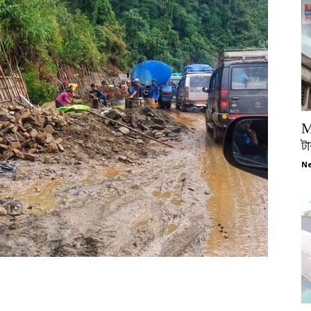
M
টা
Ne