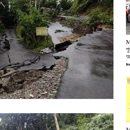
M
পু
আ
Ne
M