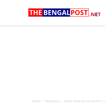
THE
BENGAL
POST
.N
E
T
Home
Midnapore
রাস্তাঘাট সারানোর কাজ চলছে দ্রুতগতিতে, ঘর