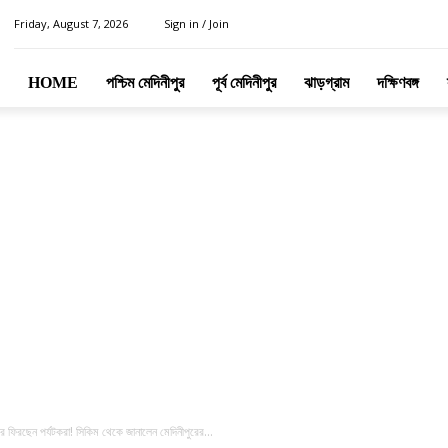
Friday, August 7, 2026
Sign in / Join
HOME
পশ্চিম মেদিনীপুর
পূর্ব মেদিনীপুর
ঝাড়গ্রাম
দক্ষিণবঙ্গ
ে ফিরছেন পর্যটকরা! সিকিম থেকে জানালেন মেদিনীপুরের...