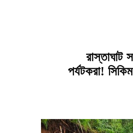
রাস্তাঘাট 
পর্যটকরা! সিকিম