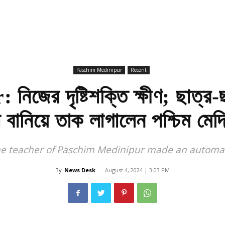
Paschim Medinipur
Recent
িজের দৃষ্টিশক্তি ক্ষীণ; ছাত্র-ছ
ন্টা বানিয়ে তাক লাগালেন পশ্চিম মেদ
he teacher of Paschim Medinipur made an automati
By
News Desk
-
August 4, 2024 | 3:03 PM