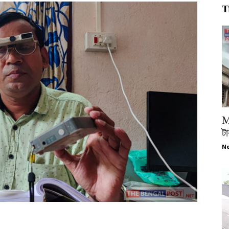
T
M
টা
Ne