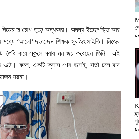
M
ম
 নিজের দু’চোখ জুড়ে অন্ধকার। অদম্য ইচ্ছেশক্তি আর
Ne
ের মধ্যে ‘আলো’ ছড়াচ্ছেন শিক্ষক সুরজিৎ মাইতি। নিজের
য় ঘণ্টা তৈরি করে স্কুলে সবার মন জয় করেছেন তিনি। এই
েজে ওঠে। ফলে, একটি ক্লাস শেষ হলেই, বার্তা চলে যায়
রয়োজন হয়না।
K
ব্
প
Ne