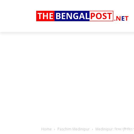
THE
BENGAL
POST
.N
E
T
Home
Paschim Medinipur
Medinipur: নিজের দৃষ্টিশক্তি ক্ষী