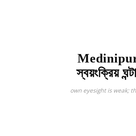
Medinipur: ন
স্বয়ংক্রিয় ঘ
own eyesight is weak; t