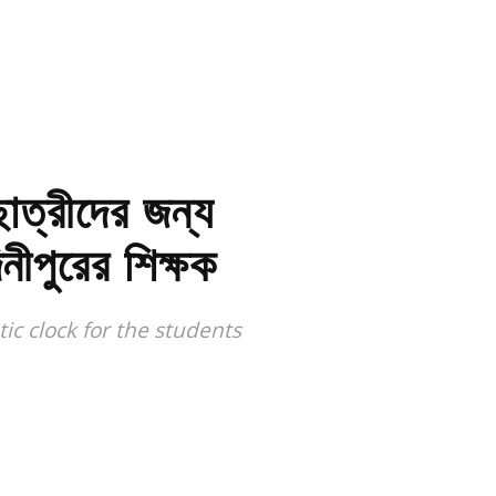
াত্রীদের জন্য
িনীপুরের শিক্ষক
c clock for the students