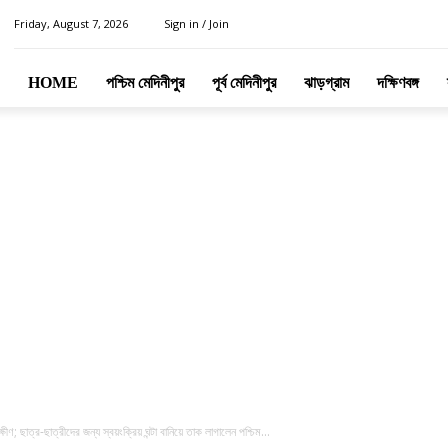
Friday, August 7, 2026
Sign in / Join
HOME
পশ্চিম মেদিনীপুর
পূর্ব মেদিনীপুর
ঝাড়গ্রাম
দক্ষিণবঙ্গ
ণ; ছাত্র-ছাত্রীদের জন্য স্বয়ংক্রিয় ঘন্টা বানিয়ে তাক লাগালেন পশ্চিম...