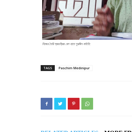
নিজের তৈরি স্বয়ংক্রিয় বেল হাতে সুরজিৎ মাইতি:
TAGS
Paschim Medinipur