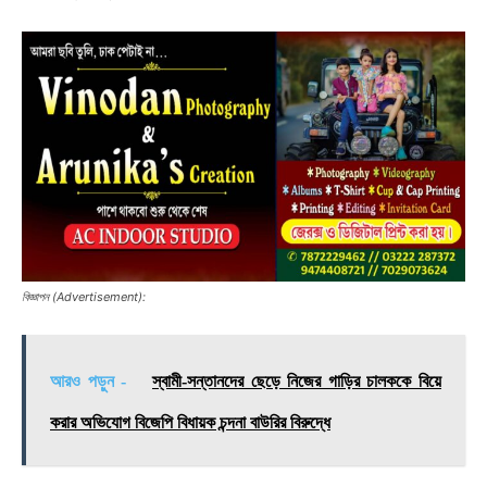
বিজ্ঞাপন (Advertisement):
আরও পড়ুন -
স্বামী-সন্তানদের ছেড়ে নিজের গাড়ির চালককে বিয়ে
করার অভিযোগ বিজেপি বিধায়ক চন্দনা বাউরির বিরুদ্ধে