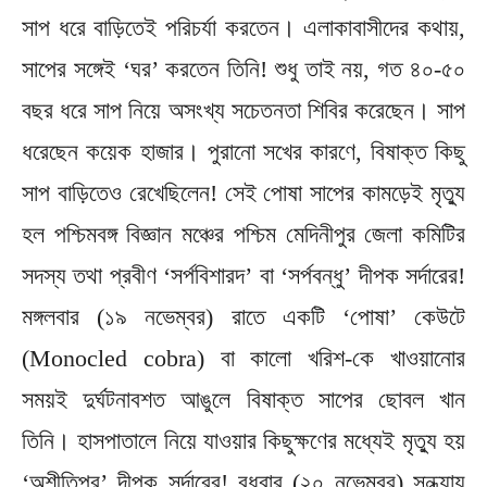
সাপ ধরে বাড়িতেই পরিচর্যা করতেন। এলাকাবাসীদের কথায়,
সাপের সঙ্গেই ‘ঘর’ করতেন তিনি! শুধু তাই নয়, গত ৪০-৫০
বছর ধরে সাপ নিয়ে অসংখ্য সচেতনতা শিবির করেছেন। সাপ
ধরেছেন কয়েক হাজার। পুরানো সখের কারণে, বিষাক্ত কিছু
সাপ বাড়িতেও রেখেছিলেন! সেই পোষা সাপের কামড়েই মৃত্যু
হল পশ্চিমবঙ্গ বিজ্ঞান মঞ্চের পশ্চিম মেদিনীপুর জেলা কমিটির
সদস্য তথা প্রবীণ ‘সর্পবিশারদ’ বা ‘সর্পবন্ধু’ দীপক সর্দারের!
মঙ্গলবার (১৯ নভেম্বর) রাতে একটি ‘পোষা’ কেউটে
(Monocled cobra) বা কালো খরিশ-কে খাওয়ানোর
সময়ই দুর্ঘটনাবশত আঙুলে বিষাক্ত সাপের ছোবল খান
তিনি। হাসপাতালে নিয়ে যাওয়ার কিছুক্ষণের মধ্যেই মৃত্যু হয়
‘অশীতিপর’ দীপক সর্দারের! বুধবার (২০ নভেম্বর) সন্ধ্যায়