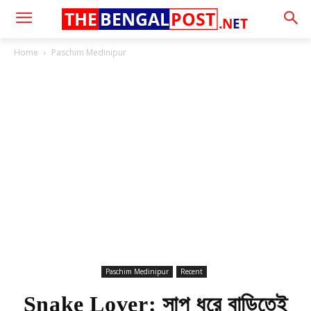
THE
BENGAL
POST
.N
E
T
Home
Paschim Medinipur
Paschim Medinipur
Recent
Snake Lover: সাপ ধরে বাড়িতেই