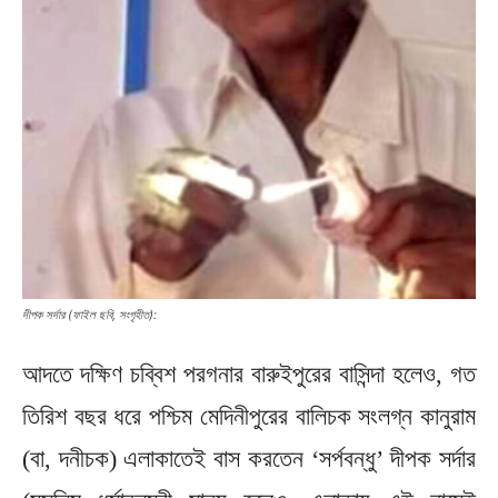
দীপক সর্দার (ফাইল ছবি, সংগৃহীত):
আদতে দক্ষিণ চব্বিশ পরগনার বারুইপুরের বাসিন্দা হলেও, গত
তিরিশ বছর ধরে পশ্চিম মেদিনীপুরের বালিচক সংলগ্ন কানুরাম
(বা, দনীচক) এলাকাতেই বাস করতেন ‘সর্পবন্ধু’ দীপক সর্দার