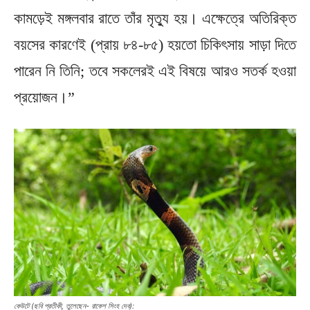
কামড়েই মঙ্গলবার রাতে তাঁর মৃত্যু হয়। এক্ষেত্রে অতিরিক্ত
বয়সের কারণেই (প্রায় ৮৪-৮৫) হয়তো চিকিৎসায় সাড়া দিতে
পারেন নি তিনি; তবে সকলেরই এই বিষয়ে আরও সতর্ক হওয়া
প্রয়োজন।”
কেউটে (ছবি প্রতীকী, তুলেছেন- রাকেশ সিংহ দেব):