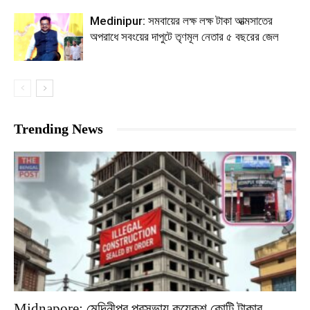
Medinipur: সমবায়ের লক্ষ লক্ষ টাকা আত্মসাতের
অপরাধে সবংয়ের দাপুটে তৃণমূল নেতার ৫ বছরের জেল
Trending News
Midnapore: মেদিনীপুর পুরসভায় কয়েকশ কোটি টাকার