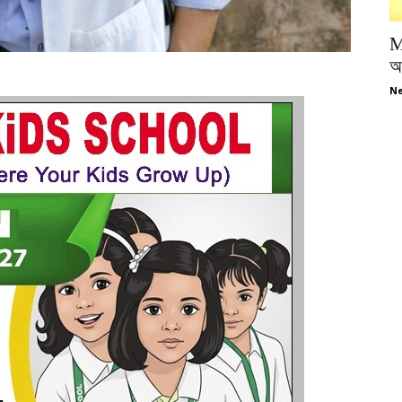
M
অপ
Ne