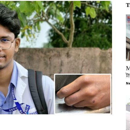
T
M
টা
Ne