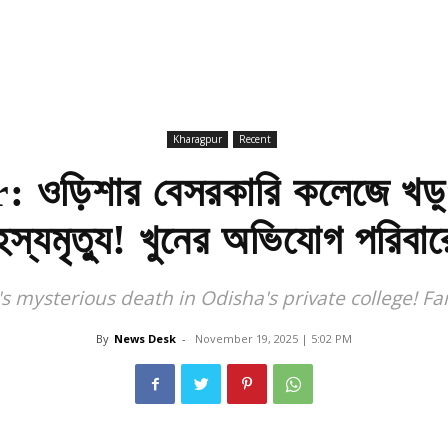
Kharagpur
Recent
ড়িশার বেসরকারি কলেজে খড়্গ
হস্যমৃত্যু! খুনের অভিযোগ পরিবার
 mysterious death in Odisha's private college! F
By
News Desk
-
November 19, 2025 | 5:02 PM