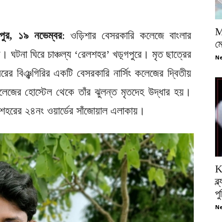
M
নীপুর, ১৯ নভেম্বর
: ওড়িশার বেসরকারি কলেজে বাংলার
ম
র। ঘটনা ঘিরে চাঞ্চল্য ‘রেলশহর’ খড়্গপুরে। মৃত ছাত্রের
Ne
বরের বিঞ্ঝগিরির একটি বেসরকারি নার্সিং কলেজের দ্বিতীয়
 কলেজের হোস্টেল থেকে তাঁর ঝুলন্ত মৃতদেহ উদ্ধার হয়।
ুর শহরের ২৪নং ওয়ার্ডের সাঁজোয়াল এলাকায়।
K
ব্
প
Ne