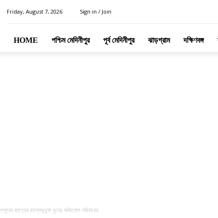
Friday, August 7, 2026
Sign in / Join
HOME
পশ্চিম মেদিনীপুর
পূর্ব মেদিনীপুর
ঝাড়গ্রাম
দক্ষিণবঙ্গ
ুরের ছাত্রের রহস্যমৃত্যু! খুনের অভিযোগ পরিবারের