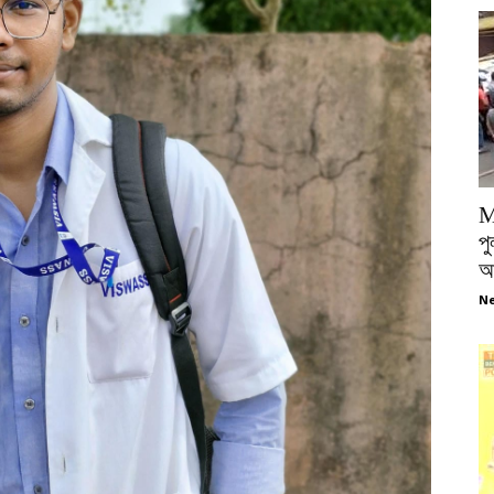
M
পু
আ
Ne