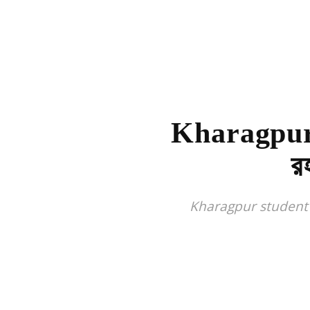
Kharagpur: ও
র
Kharagpur student's