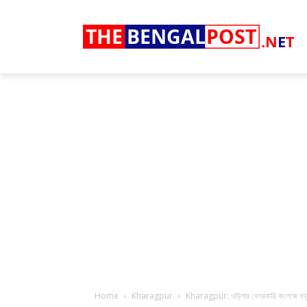
THE
BENGAL
POST
.N
E
T
Home
Kharagpur
Kharagpur: ওড়িশার বেসরকারি কলেজে খড়্গপ