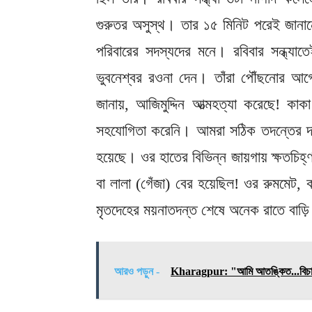
গুরুতর অসুস্থ। তার ১৫ মিনিট পরেই জানানো 
পরিবারের সদস্যদের মনে। রবিবার সন্ধ্যাতেই
ভুবনেশ্বর রওনা দেন। তাঁরা পৌঁছনোর আগে
জানায়, আজিমুদ্দিন আত্মহত্যা করেছে! ক
সহযোগিতা করেনি। আমরা সঠিক তদন্তের দাবি জ
হয়েছে। ওর হাতের বিভিন্ন জায়গায় ক্ষতচিহ্
বা লালা (গেঁজা) বের হয়েছিল! ওর রুমমেট
মৃতদেহের ময়নাতদন্ত শেষে অনেক রাতে বাড়ি 
আরও পড়ুন -
Kharagpur: "আমি আতঙ্কিত...বিচার চাই";