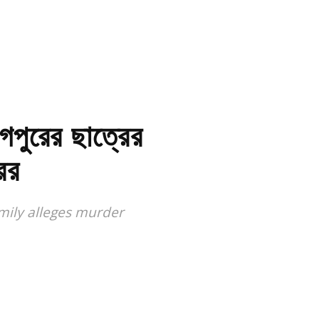
পুরের ছাত্রের
ের
amily alleges murder