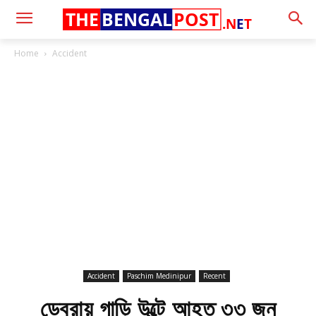
THE
BENGAL
POST
.N
E
T
Home
Accident
Accident
Paschim Medinipur
Recent
ডেবরায় গাড়ি উল্টে আহত ৩৩ জন