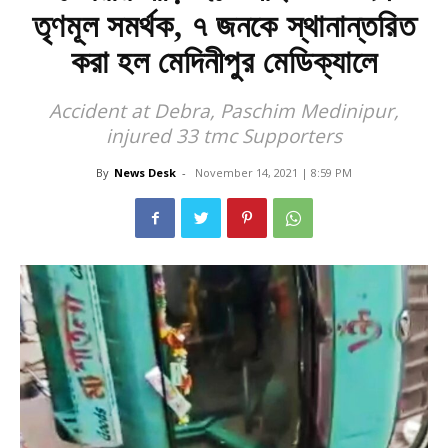
তৃণমূল সমর্থক, ৭ জনকে স্থানান্তরিত
করা হল মেদিনীপুর মেডিক্যালে
Accident at Debra, Paschim Medinipur,
injured 33 tmc Supporters
By
News Desk
-
November 14, 2021 | 8:59 PM