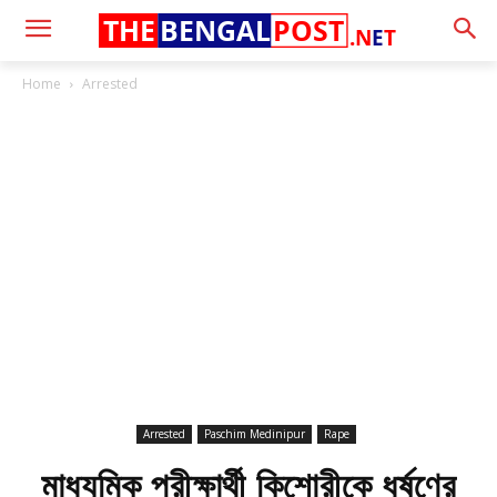
THE
BENGAL
POST
.N
E
T
Home
Arrested
Arrested
Paschim Medinipur
Rape
মাধ্যমিক পরীক্ষার্থী কিশোরীকে ধর্ষণের