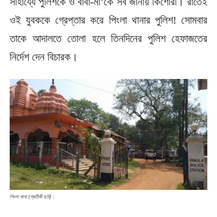
সাহায্যে পুলিশকে ও বাবা-মা’কে সব জানায় কিশোরী। রাতেই
ওই যুবককে গ্রেপ্তার করে পিংলা থানার পুলিশ! সোমবার
তাকে আদালতে তোলা হলে তিনদিনের পুলিশ হেফাজতের
নির্দেশ দেন বিচারক।
পিংলা থানা (প্রতীকী ছবি) :