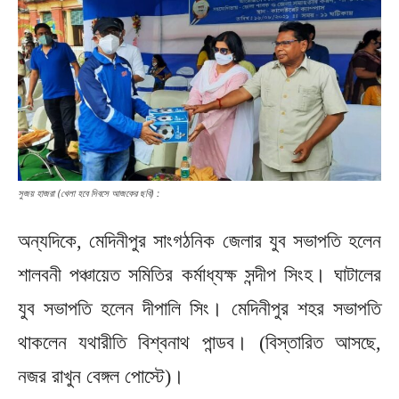
সুজয় হাজরা (খেলা হবে দিবসে আজকের ছবি) :
অন্যদিকে, মেদিনীপুর সাংগঠনিক জেলার যুব সভাপতি হলেন
শালবনী পঞ্চায়েত সমিতির কর্মাধ্যক্ষ সন্দীপ সিংহ। ঘাটালের
যুব সভাপতি হলেন দীপালি সিং। মেদিনীপুর শহর সভাপতি
থাকলেন যথারীতি বিশ্বনাথ পান্ডব। (বিস্তারিত আসছে,
নজর রাখুন বেঙ্গল পোস্টে)।