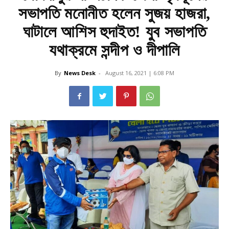
সভাপতি মনোনীত হলেন সুজয় হাজরা,
ঘাটালে আশিস হুদাইত! যুব সভাপতি
যথাক্রমে সন্দীপ ও দীপালি
By
News Desk
-
August 16, 2021 | 6:08 PM