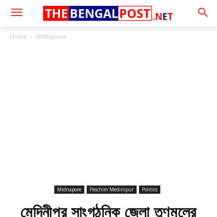
THE
BENGAL
POST
.N
E
T
Home
Midnapore
Midnapore
Paschim Medinipur
Politics
মেদিনীপুর সাংগঠনিক জেলা তৃণমূলের