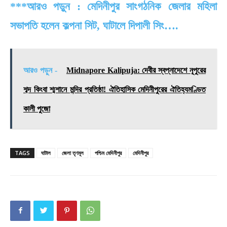
***আরও পড়ুন : মেদিনীপুর সাংগঠনিক জেলার মহিলা
সভাপতি হলেন কল্পনা সিট, ঘাটালে দিপালী সিং….
আরও পড়ুন -
Midnapore Kalipuja: দেবীর স্বপ্নাদেশে নূপুরের
শব্দ কিংবা শ্মশানে মন্দির প্রতিষ্ঠা! ঐতিহাসিক মেদিনীপুরের ঐতিহ্যমণ্ডিত
কালী পুজো
TAGS
ঘাটাল
জেলা তৃণমূল
পশ্চিম মেদিনীপুর
মেদিনীপুর