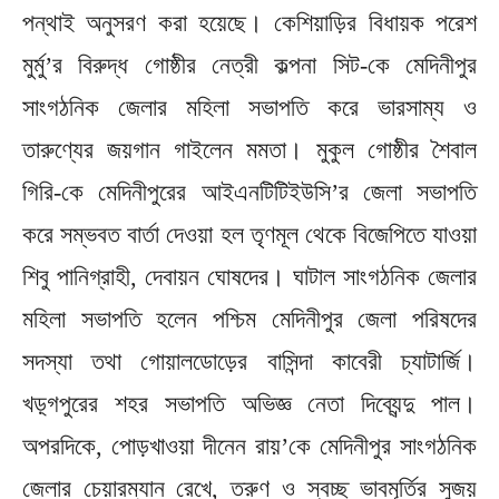
পন্থাই অনুসরণ করা হয়েছে। কেশিয়াড়ির বিধায়ক পরেশ
মুর্মু’র বিরুদ্ধ গোষ্ঠীর নেত্রী কল্পনা সিট-কে মেদিনীপুর
সাংগঠনিক জেলার মহিলা সভাপতি করে ভারসাম্য ও
তারুণ্যের জয়গান গাইলেন মমতা। মুকুল গোষ্ঠীর শৈবাল
গিরি-কে মেদিনীপুরের আইএনটিটিইউসি’র জেলা সভাপতি
করে সম্ভবত বার্তা দেওয়া হল তৃণমূল থেকে বিজেপিতে যাওয়া
শিবু পানিগ্রাহী, দেবায়ন ঘোষদের। ঘাটাল সাংগঠনিক জেলার
মহিলা সভাপতি হলেন পশ্চিম মেদিনীপুর জেলা পরিষদের
সদস্যা তথা গোয়ালডোড়ের বাসিন্দা কাবেরী চ্যাটার্জি।
খড়্গপুরের শহর সভাপতি অভিজ্ঞ নেতা দিব্যেন্দু পাল।
অপরদিকে, পোড়খাওয়া দীনেন রায়’কে মেদিনীপুর সাংগঠনিক
জেলার চেয়ারম্যান রেখে, তরুণ ও স্বচ্ছ ভাবমূর্তির সুজয়