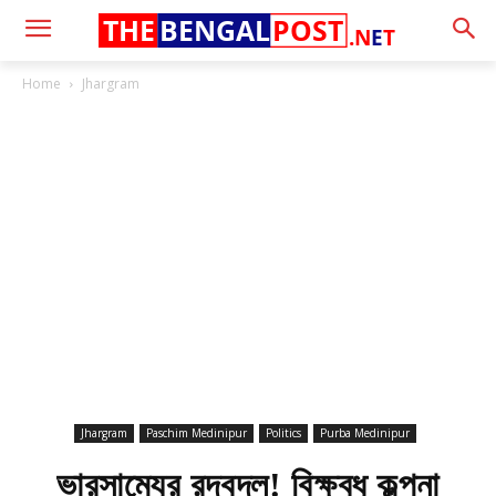
THE
BENGAL
POST
.N
E
T
Home
Jhargram
Jhargram
Paschim Medinipur
Politics
Purba Medinipur
ভারসাম্যের রদবদল! বিক্ষুব্ধ কল্পনা