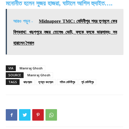
মনোনীত হলেন সুজয় হাজরা, ঘাটালে আশিস হুদাইত….
আরও পড়ুন -
Midnapore TMC: মেদিনীপুর শহর তৃণমূলে ফের
বিশ্বনাথ! খড়্গপুরে নজর তেলেগু ভোট, ব্লকে ব্লকে ভারসাম্য; সব
হারালেন শৈবাল
VIA
Maniraj Ghosh
SOURCE
Maniraj Ghosh
TAGS
ঝাড়গ্রাম
তৃণমূল কংগ্রেস
পশ্চিম মেদিনীপুর
পূর্ব মেদিনীপুর