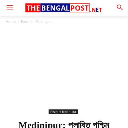
THE
BENGAL
POST
.N
E
T
Home
Paschim Medinipur
Paschim Medinipur
Medinipur: প্লাবিত পশ্চিম