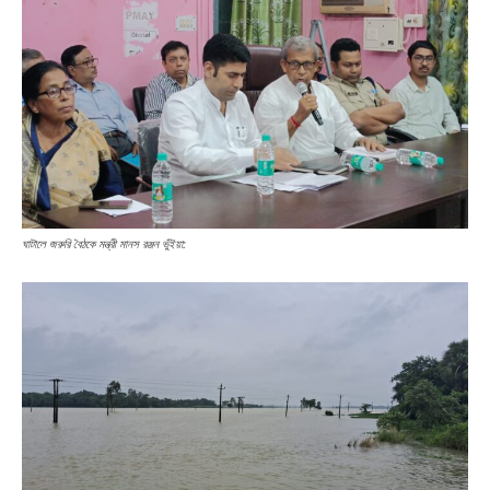
ঘাটালে জরুরি বৈঠকে মন্ত্রী মানস রঞ্জন ভুঁইয়া: