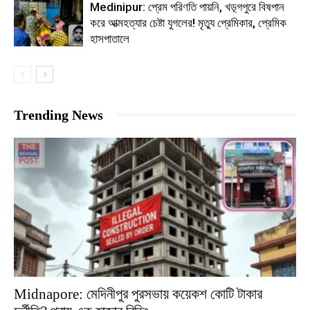
Medinipur: প্রেম পরিণতি পায়নি, খড়্গপুরে বিষপান
করে আত্মহত্যার চেষ্টা যুগলের! মৃত্যু প্রেমিকার, প্রেমিক
হাসপাতালে
Trending News
Midnapore: মেদিনীপুর পুরসভায় কয়েকশ কোটি টাকার