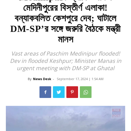
মেদিনীপুরের বিস্তীর্ণ এলাকা!
বন্যাকবলিত কেশপুরে দেব; ঘাটালে
DM-SP’র সঙ্গে জরুরি বৈঠকে মন্ত্রী
মানস
Vast areas of Paschim Medinipur flooded!
Dev in flooded Keshpur; Minister Manas in
urgent meeting with DM-SP at Ghatal
By
News Desk
-
September 17, 2024 | 1:54 AM