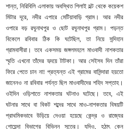
শান্ত, নিরিবিলি এলাকায় অবস্থিত শিলাই হল্ট থেকে কয়েকশ
মিটার দূরে, নদীর এপারে মেটিয়াবাড়ি গ্রাম। আর নদীর
ওপারে বড় রঘুনাথপুর ও ছোট রঘুনাথপুর গ্রাম। পড়ন্ত
বিকেলে রবিবার ঠিক কি ঘটেছিল, তা নিয়ে সন্দিহান
গ্রামবাসীরা। তবে একসময় জঙ্গলমহলে মাওবাদী নাশকতার
স্মৃতি এখনো তাঁদের হৃদয়ে টাটকা। আর সেইসব দিন তাঁরা
ফিরে পেতে চান না! প্রত্যন্ত এই গ্রামের বাসিন্দারা হয়তো
জানেনও না রবিবার পর্যন্ত ছিল মাওবাদীদের শহিদ সপ্তাহ।
ওইদিন ওড়িশাতে নাশকতার ঘটনাও ঘটেছে। তবে, এই
ঘটনার সাথে বা বিকট শব্দের সাথে মাও-নাশকতার বিষয়টি
প্রাথমিকভাবে উড়িয়ে দেওয়া হয়েছে কেন্দ্র ও রাজ্যের
গোয়েন্দা বিভাগের বিভিন্ন সূত্রে। যদিও, হঠাৎ কেন