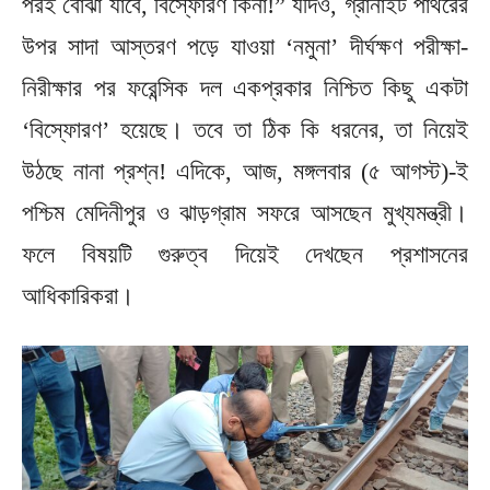
পরই বোঝা যাবে, বিস্ফোরণ কিনা!” যদিও, গ্রানাইট পাথরের
উপর সাদা আস্তরণ পড়ে যাওয়া ‘নমুনা’ দীর্ঘক্ষণ পরীক্ষা-
নিরীক্ষার পর ফরেন্সিক দল একপ্রকার নিশ্চিত কিছু একটা
‘বিস্ফোরণ’ হয়েছে। তবে তা ঠিক কি ধরনের, তা নিয়েই
উঠছে নানা প্রশ্ন! এদিকে, আজ, মঙ্গলবার (৫ আগস্ট)-ই
পশ্চিম মেদিনীপুর ও ঝাড়গ্রাম সফরে আসছেন মুখ্যমন্ত্রী।
ফলে বিষয়টি গুরুত্ব দিয়েই দেখছেন প্রশাসনের
আধিকারিকরা।