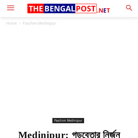
THE
BENGAL
POST
.N
E
T
Home
Paschim Medinipur
Paschim Medinipur
Medinipur: গড়বেতার নির্জন