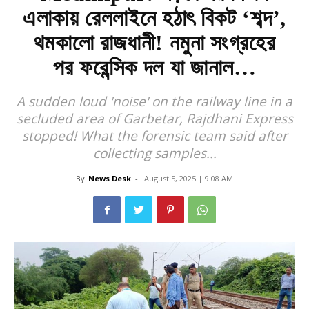
এলাকায় রেললাইনে হঠাৎ বিকট ‘শব্দ’,
থমকালো রাজধানী! নমুনা সংগ্রহের
পর ফরেন্সিক দল যা জানাল…
A sudden loud 'noise' on the railway line in a
secluded area of Garbetar, Rajdhani Express
stopped! What the forensic team said after
collecting samples...
By
News Desk
-
August 5, 2025 | 9:08 AM