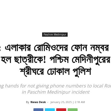
Paschim Medinipur
াকার রোমিওদের ফোন নম্বর না 
 হল ছাত্রীকে! পশ্চিম মেদিনীপুর
শ্রীঘরে ঢোকাল পুলিশ
ng hands for not giving phone numbers to local Ro
in Paschim Medinipur incident
By
News Desk
-
January 25, 2025 | 2:18 AM