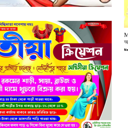
M
অপ
Ne