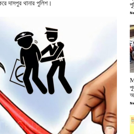
করে দাসপুর থানার পুলিশ।
প
Ne
M
পু
আ
Ne