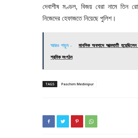
দেবাশীষ মণ্ডল, বিজয় বেরা নামে তিন র
নিজেদের হেফাজতে নিয়েছে পুলিশ।
আরও পড়ুন -
মানসিক অবসাদে আত্মঘাতী হয়েছিলেন ম
শ্রমিক সংগঠন
TAGS
Paschim Medinipur