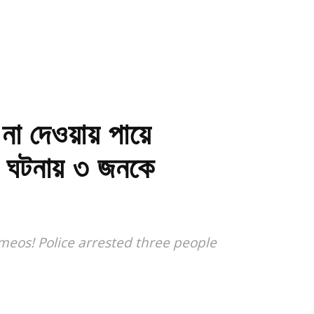
দেওয়ায় পায়ে
ের ঘটনায় ৩ জনকে
meos! Police arrested three people