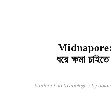
Midnapore: এল
ধরে ক্ষমা চাইতে
Student had to apologize by holdi