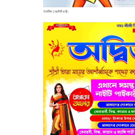
ইভটিজিং (প্রতীকী ছবি):