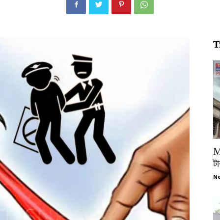
T
M
টা
Ne