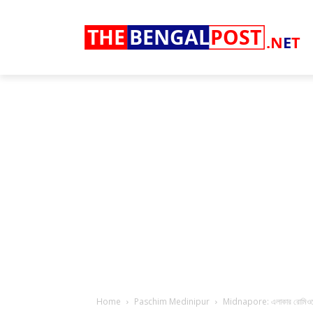
THE
BENGAL
POST
.N
E
T
Home
Paschim Medinipur
Midnapore: এলাকার রোমিওদের ফো