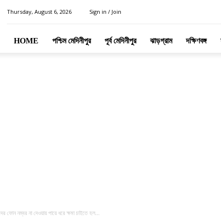
Thursday, August 6, 2026
Sign in / Join
HOME
পশ্চিম মেদিনীপুর
পূর্ব মেদিনীপুর
ঝাড়গ্রাম
দক্ষিণবঙ্গ
ন নম্বর না দেওয়ায় পায়ে ধরে ক্ষমা চাইতে হল...