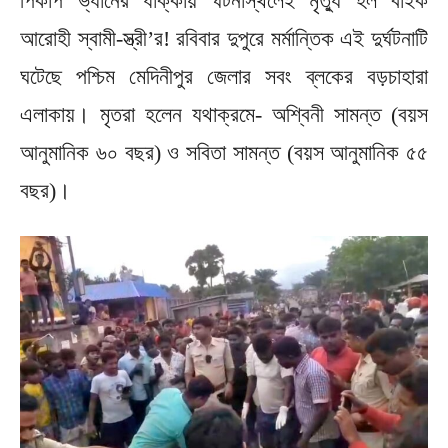
পিকাপ ভ্যানের ধাক্কায় ঘটনাস্থলেই মৃত্যু হল বাইক
আরোহী স্বামী-স্ত্রী’র! রবিবার দুপুরে মর্মান্তিক এই দুর্ঘটনাটি
ঘটেছে পশ্চিম মেদিনীপুর জেলার সবং ব্লকের বড়চাহারা
এলাকায়। মৃতরা হলেন যথাক্রমে- অশ্বিনী সামন্ত (বয়স
আনুমানিক ৬০ বছর) ও সবিতা সামন্ত (বয়স আনুমানিক ৫৫
বছর)।