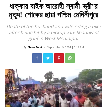
ধাক্কায় বাইক আরোহী স্বামী-স্ত্রী’র
মৃত্যু! শোকের ছায়া পশ্চিম মেদিনীপুরে
Death of the husband and wife riding a bike
after being hit by a pickup van! Shadow of
grief in West Medinipur
By
News Desk
-
September 9, 2024 | 3:14 AM