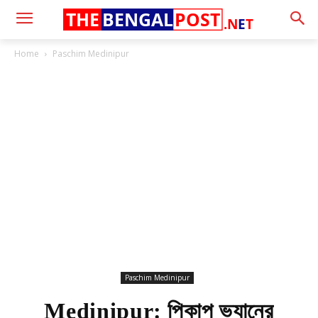
THE
BENGAL
POST
.N
E
T
Home
Paschim Medinipur
Paschim Medinipur
Medinipur: পিকাপ ভ্যানের