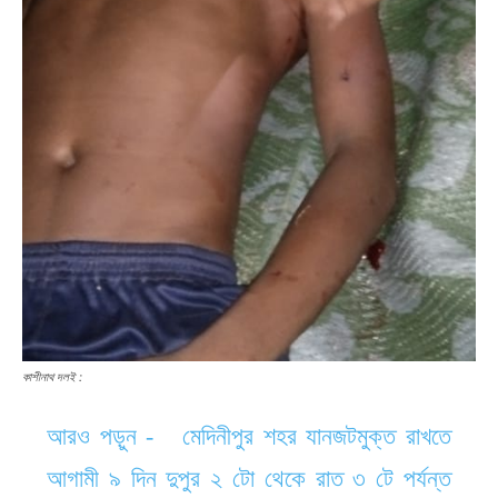
কাশীনাথ দলই :
আরও পড়ুন -
মেদিনীপুর শহর যানজটমুক্ত রাখতে
আগামী ৯ দিন দুপুর ২ টো থেকে রাত ৩ টে পর্যন্ত