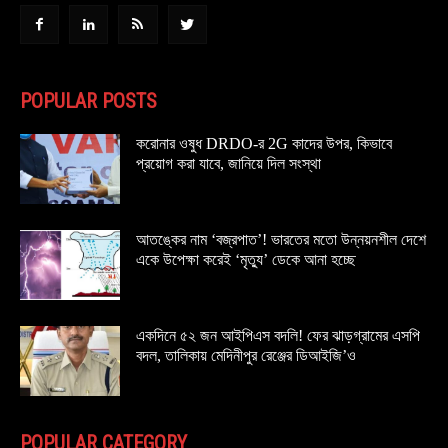
POPULAR POSTS
করোনার ওষুধ DRDO-র 2G কাদের উপর, কিভাবে
প্রয়োগ করা যাবে, জানিয়ে দিল সংস্থা
আতঙ্কের নাম ‘বজ্রপাত’! ভারতের মতো উন্নয়নশীল দেশে
একে উপেক্ষা করেই ‘মৃত্যু’ ডেকে আনা হচ্ছে
একদিনে ৫২ জন আইপিএস বদলি! ফের ঝাড়গ্রামের এসপি
বদল, তালিকায় মেদিনীপুর রেঞ্জের ডিআইজি’ও
POPULAR CATEGORY