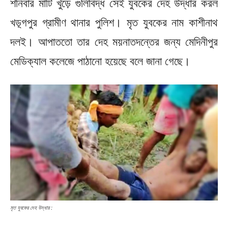
শনিবার মাটি খুঁড়ে গুলিবিদ্ধ সেই যুবকের দেহ উদ্ধার করল
খড়্গপুর গ্রামীণ থানার পুলিশ। মৃত যুবকের নাম কাশীনাথ
দলই। আপাততো তার দেহ ময়নাতদন্তের জন্য মেদিনীপুর
মেডিক্যাল কলেজে পাঠানো হয়েছে বলে জানা গেছে।
মৃত যুবকের দেহ উদ্ধার :