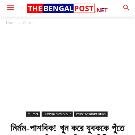
THE
BENGAL
POST
.N
E
T
Home
Murder
Murder
Paschim Medinipur
Police Administration
নির্মম-পাশবিক! খুন করে যুবককে পুঁতে