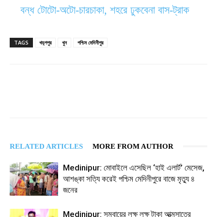
বন্ধ টোটো-অটো-চারচাকা, শহরে ঢুকবেনা বাস-ট্রাক
TAGS
খড়্গপুর
খুন
পশ্চিম মেদিনীপুর
RELATED ARTICLES
MORE FROM AUTHOR
Medinipur: মোবাইলে এসেছিল ‘হাই এলার্ট’ মেসেজ,
আশঙ্কা সত্যি করেই পশ্চিম মেদিনীপুরে বাজে মৃত্যু ৪
জনের
Medinipur: সমবায়ের লক্ষ লক্ষ টাকা আত্মসাতের