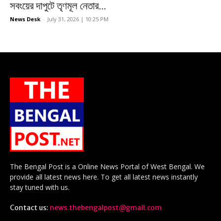
সবংয়ের দাপুটে তৃণমূল নেতার...
News Desk
-
July 31, 2026 | 10:25 PM
The Bengal Post is a Online News Portal of West Bengal. We
provide all latest news here. To get all latest news instantly
stay tuned with us.
Contact us:
news.thebengalpost@gmail.com