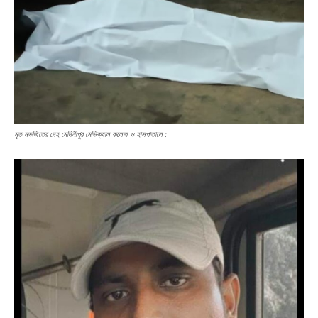
মৃত নভজিতের দেহ মেদিনীপুর মেডিক্যাল কলেজ ও হাসপাতালে :