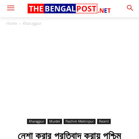
THE
BENGAL
POST
.N
E
T
Home
Kharagpur
Kharagpur
Murder
Paschim Medinipur
Recent
নেশা করার প্রতিবাদ করায় পশ্চিম