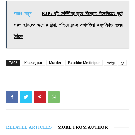
আরও পড়ুন -
BJP: দুই মেদিনীপুর জুড়ে বিদ্রোহ বিজেপিতে! পূর্বে
গ্রুপ ছাড়লেন অশোক দিন্দা, পশ্চিমে মন্ডল সভাপতিরা অনুপস্থিত দলের
বৈঠকে
TAGS
Kharagpur
Murder
Paschim Medinipur
খড়্গপুর
খুন
RELATED ARTICLES
MORE FROM AUTHOR