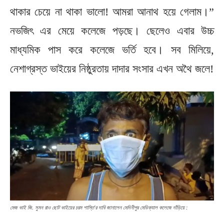
থাকার চেয়ে না থাকা ভালো! আমরা আনাথ হয়ে গেলাম।”
নভজিৎ এর মেয়ে কলেজে পড়ছে। ছেলেও এবার উচ্চ
মাধ্যমিক পাস করে কলেজে ভর্তি হবে। সব মিলিয়ে,
নেশাগ্রস্ত ভাইয়ের নিষ্ঠুরতায় দাদার সংসার এখন অথৈ জলে!
মেজ ভাই জি. সুমন রাও ছোট ভাইয়ের চরম শাস্তি’র দাবি জানালেন মেদিনীপুর মেডিক্যাল কলেজে দাঁড়িয়ে :