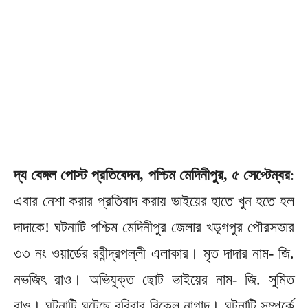
দ্য বেঙ্গল পোস্ট প্রতিবেদন, পশ্চিম মেদিনীপুর, ৫ সেপ্টেম্বর
:
এবার নেশা করার প্রতিবাদ করায় ভাইয়ের হাতে খুন হতে হল
দাদাকে! ঘটনাটি পশ্চিম মেদিনীপুর জেলার খড়্গপুর পৌরসভার
৩৩ নং ওয়ার্ডের রবীন্দ্রপল্লী এলাকার। মৃত দাদার নাম- জি.
নভজিৎ রাও। অভিযুক্ত ছোট ভাইয়ের নাম- জি. সুমিত
রাও। ঘটনাটি ঘটেছে রবিবার বিকেল নাগাদ। ঘটনাটি সম্পর্কে