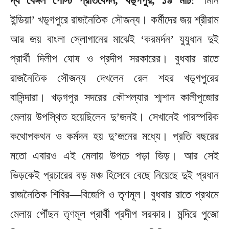
দ্য বেঙ্গল পোস্ট প্রতিবেদন, খড়্গপুর, ১৯ মার্চ
: ‘মিনি
ইন্ডিয়া’ খড়্গপুরে রাজনৈতিক সৌজন্য। কর্মীদের জয় শ্রীরাম
আর জয় বাংলা স্লোগানের মাঝেই ‘করমর্দন’ যুযুধান দুই
প্রার্থী দিলীপ ঘোষ ও প্রদীপ সরকারের। বুধবার রাতে
রাজনৈতিক সৌজন্য দেখলেন রেল শহর খড়্গপুরের
বাসিন্দারা। খড়গপুর সদরের কৌশল্যার শ্মশান কালীপুজোর
মেলায় উপস্থিত হয়েছিলেন দু’জনই। সেখানেই পারস্পরিক
কথোপকথন ও কর্মদন হয় দু’জনের মধ্যে। প্রতি বছরের
মতো এবারও এই মেলায় উপচে পড়া ভিড়। আর সেই
ভিড়কেই প্রচারের বড় মঞ্চ হিসেবে বেছে নিয়েছে দুই প্রধান
রাজনৈতিক শিবির—বিজেপি ও তৃণমূল। বুধবার রাতে প্রথমে
মেলায় পৌঁছন তৃণমূল প্রার্থী প্রদীপ সরকার। মন্দিরে পুজো