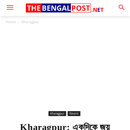
THE
BENGAL
POST
.N
E
T
Home
Kharagpur
Kharagpur
Recent
Kharagpur: একদিকে জয়