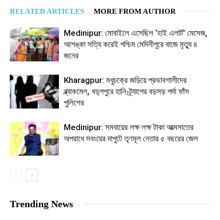
RELATED ARTICLES
MORE FROM AUTHOR
Medinipur: মোবাইলে এসেছিল ‘হাই এলার্ট’ মেসেজ,
আশঙ্কা সত্যি করেই পশ্চিম মেদিনীপুরে বাজে মৃত্যু ৪
জনের
Kharagpur: মধুচক্রে জড়িয়ে প্রভাবশালীদের
ব্ল্যাকমেল, খড়্গপুরে হানি-ট্র্যাপের বড়সড় পর্দা ফাঁস
পুলিশের
Medinipur: সমবায়ের লক্ষ লক্ষ টাকা আত্মসাতের
অপরাধে সবংয়ের দাপুটে তৃণমূল নেতার ৫ বছরের জেল
Trending News