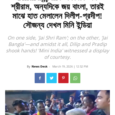
শ্রীরাম, অন্যদিকে জয় বাংলা, তারই
মাঝে হাত মেলালেন দিলীপ-প্রদীপ!
সৌজন্য দেখল মিনি ইন্ডিয়া
On one side, 'Jai Shri Ram'; on the other, 'Jai
Bangla'—and amidst it all, Dilip and Pradip
shook hands! 'Mini India' witnessed a display
of courtesy.
By
News Desk
-
March 19, 2026 | 12:52 PM