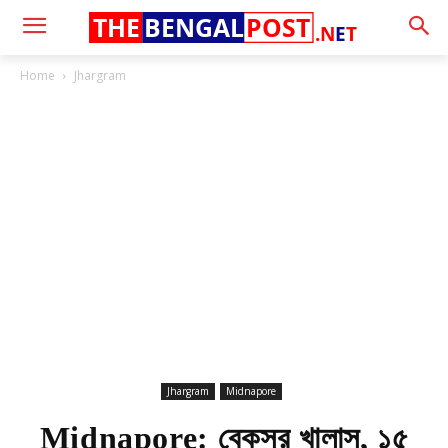
THE
BENGAL
POST
.N
E
T
Home
Jhargram
Jhargram
Midnapore
Midnapore: বেকসুর খালাস, ১৫