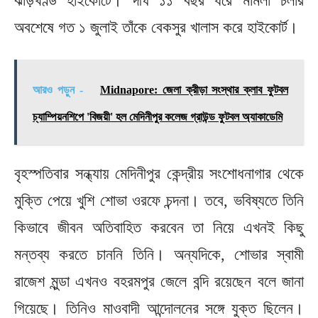
ঝাড়খণ্ড হাইকোর্টে। দীর্ঘ ১১ বছর ধরে মামলা চলার
অবশেষে গত ১ জুলাই তাঁকে বেকসুর খালাস করে হাইকোর্ট।
আরও পড়ুন -
Midnapore: জেলা ক্রীড়া সংস্থার ক্লাব ফুটবল
চ্যাম্পিয়নশিপে 'বিজয়ী' হল মেদিনীপুর কলেজ গ্রাউন্ড ফুটবল অ্যাকাডেমি
বৃহস্পতিবার সন্ধ্যায় মেদিনীপুর কেন্দ্রীয় সংশোধনাগার থেকে
মুক্তি পেয়ে খুশি শোভা ওরফে চন্দনা। তবে, ভবিষ্যতে তিনি
কিভাবে জীবন অতিবাহিত করবেন তা নিয়ে এখনই কিছু
মন্তব্য করতে চাননি তিনি। অন্যদিকে, শোভার স্বামী
রাজেশ মুন্ডা এখনও বহরমপুর জেলে বন্দি রয়েছেন বলে জানা
গিয়েছে। তিনিও মাওবাদী আন্দোলনের সঙ্গে যুক্ত ছিলেন।