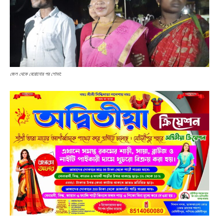
জেল থেকে বেরোনোর পর শোভা: