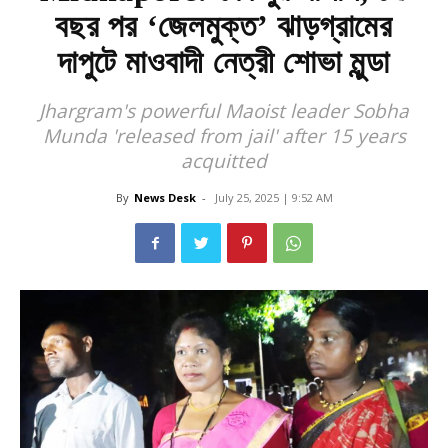
বছর পর ‘জেলমুক্ত’ ঝাড়গ্রামের
দাপুটে মাওবাদী নেত্রী শোভা মুন্ডা
Jhargram's powerful Maoist leader Sobha
Munda 'released from jail' after 15 years
acquitted
By
News Desk
-
July 25, 2025 | 9:52 AM