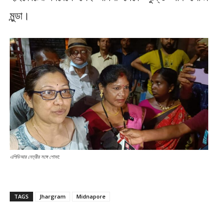
মুন্ডা।
এপিডিআর নেত্রীর সঙ্গে শোভা:
TAGS
Jhargram
Midnapore