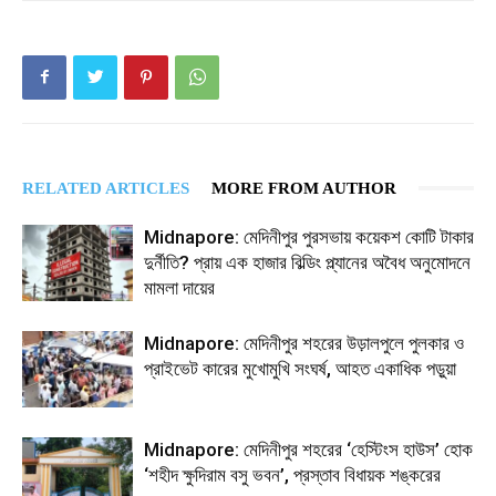
RELATED ARTICLES
MORE FROM AUTHOR
Midnapore: মেদিনীপুর পুরসভায় কয়েকশ কোটি টাকার
দুর্নীতি? প্রায় এক হাজার বিল্ডিং প্ল্যানের অবৈধ অনুমোদনে
মামলা দায়ের
Midnapore: মেদিনীপুর শহরের উড়ালপুলে পুলকার ও
প্রাইভেট কারের মুখোমুখি সংঘর্ষ, আহত একাধিক পড়ুয়া
Midnapore: মেদিনীপুর শহরের ‘হেস্টিংস হাউস’ হোক
‘শহীদ ক্ষুদিরাম বসু ভবন’, প্রস্তাব বিধায়ক শঙ্করের