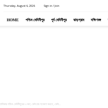
Thursday, August 6, 2026
Sign in / Join
HOME
পশ্চিম মেদিনীপুর
পূর্ব মেদিনীপুর
ঝাড়গ্রাম
দক্ষিণবঙ্গ
কায় পশ্চিম মেদিনীপুরের ৩ জন; কেউ চায় গবেষণা করতে, কেউ...