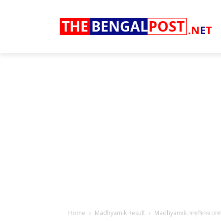
THE
BENGAL
POST
.N
E
T
Home
Madhyamik Result
Madhyamik: মাধ্যমিকের মেধাতালি