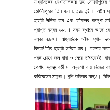
মাধ্যমিকের মেধাতালিকায় দুই মেদিনীপুরে
মেদিনীপুরের তিন জন ছাত্রছাত্রী। অষ্টম স
ছাত্রী উদিতা রায় এবং ঘাটালের মনসুখা লক্
প্রাপ্ত নম্বর ৬৮৮। নবম স্থানে আছে বেলদ
নম্বর ৬৮৭। মাধ্যমিকে অষ্টম স্থান দখল
বিদ্যাপীঠের ছাত্রী উদিতা রায়। বেলদার নবো
পরই চোখে জল বাবা ও মেয়ে দু’জনেরই! বাবা ব
পেশায় স্বাস্থ্যকর্মী মা অনুরূপা রায় নিজে
করিয়েছেন ঠাকুমা। খুশি উদিতার দাদুও। দিদি