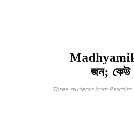
Madhyamik: মা
জন; কেউ চ
Three students from Paschim 