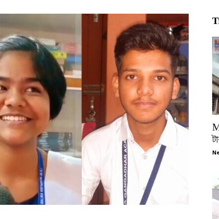
T
M
টা
Ne