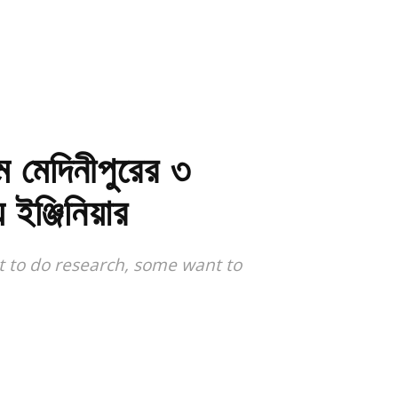
 মেদিনীপুরের ৩
ঞ্জিনিয়ার
 to do research, some want to