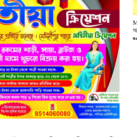
M
অপ
Ne