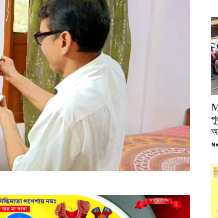
M
পু
আ
Ne