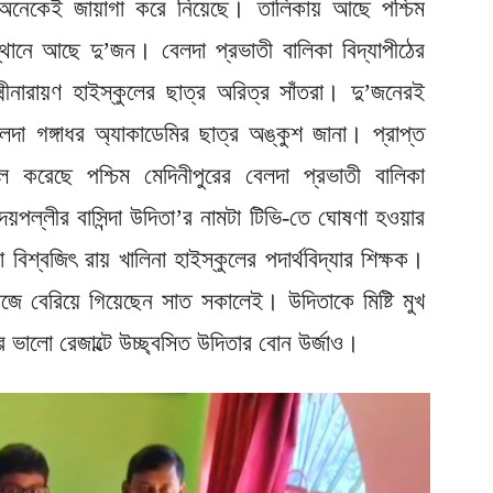
র অনেকেই জায়াগা করে নিয়েছে। তালিকায় আছে পশ্চিম
্থানে আছে দু’জন। বেলদা প্রভাতী বালিকা বিদ্যাপীঠের
ষ্মীনারায়ণ হাইস্কুলের ছাত্র অরিত্র সাঁতরা। দু’জনেরই
া গঙ্গাধর অ্যাকাডেমির ছাত্র অঙ্কুশ জানা। প্রাপ্ত
 করেছে পশ্চিম মেদিনীপুরের বেলদা প্রভাতী বালিকা
দয়পল্লীর বাসিন্দা উদিতা’র নামটা টিভি-তে ঘোষণা হওয়ার
িশ্বজিৎ রায় খালিনা হাইস্কুলের পদার্থবিদ্যার শিক্ষক।
র কাজে বেরিয়ে গিয়েছেন সাত সকালেই। উদিতাকে মিষ্টি মুখ
র ভালো রেজাল্টে উচ্ছ্বসিত উদিতার বোন উর্জাও।