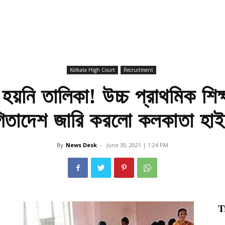
Kolkata High Court
Recruitment
 হয়নি তালিকা! উচ্চ প্রাথমিক শিক
গিতাদেশ জারি করলো কলকাতা হাইক
By
News Desk
-
June 30, 2021 | 1:24 PM
T