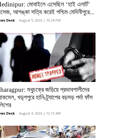
edinipur: মোবাইলে এসেছিল ‘হাই এলার্ট’
েসেজ, আশঙ্কা সত্যি করেই পশ্চিম মেদিনীপুরে...
ws Desk
-
August 5, 2026 | 10:24 PM
haragpur: মধুচক্রে জড়িয়ে প্রভাবশালীদের
ল্যাকমেল, খড়্গপুরে হানি-ট্র্যাপের বড়সড় পর্দা ফাঁস
ুলিশের
ws Desk
-
August 4, 2026 | 12:13 AM