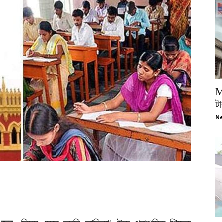
M
টা
Ne