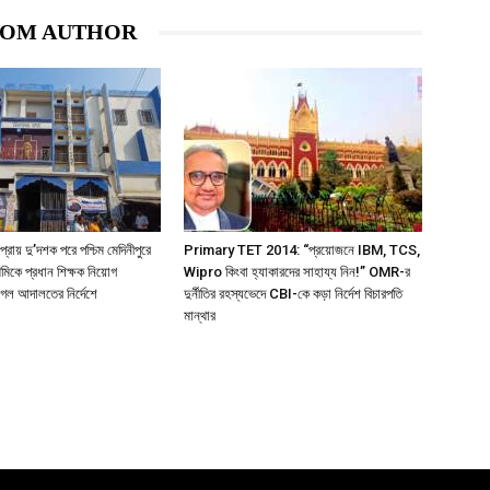
ROM AUTHOR
য় দু’দশক পরে পশ্চিম মেদিনীপুরে
Primary TET 2014: “প্রয়োজনে IBM, TCS,
থমিকে প্রধান শিক্ষক নিয়োগ
Wipro কিংবা হ্যাকারদের সাহায্য নিন!” OMR-র
 গেল আদালতের নির্দেশে
দুর্নীতির রহস্যভেদে CBI-কে কড়া নির্দেশ বিচারপতি
মান্থার