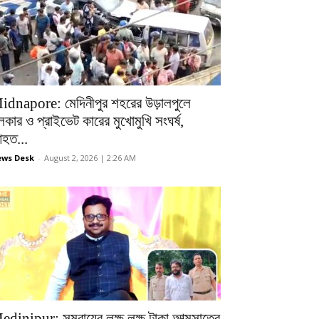
idnapore: মেদিনীপুর শহরের উড়ালপুলে
লকার ও প্রাইভেট কারের মুখোমুখি সংঘর্ষ,
হত...
ws Desk
-
August 2, 2026 | 2:26 AM
edinipur: সমবায়ের লক্ষ লক্ষ টাকা আত্মসাতের