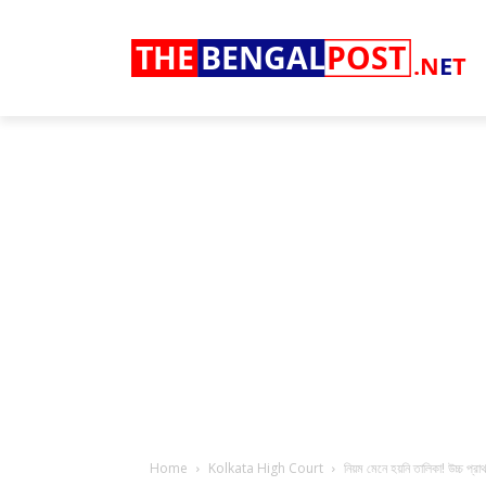
THE
BENGAL
POST
.N
E
T
Home
Kolkata High Court
নিয়ম মেনে হয়নি তালিকা! উচ্চ প্