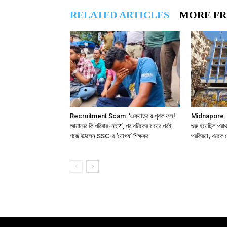
RELATED ARTICLES
MORE F
Recruitment Scam: ‘একযাত্রায় পৃথক ফল!
Midnapore: প্রা
আমাদের কি পরিবার নেই?’, প্রাথমিকের রায়ের পরই
শুরু হয়েছিল প্রা
গর্জে উঠলেন SSC-র ‘যোগ্য’ শিক্ষকরা
প্রক্রিয়া; থমকে