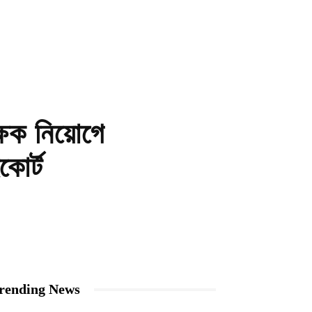
্ষক নিয়োগে
োর্ট
rending News