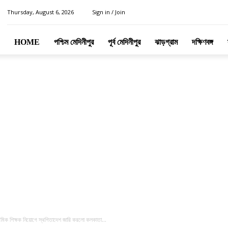
Thursday, August 6, 2026
Sign in / Join
HOME
পশ্চিম মেদিনীপুর
পূর্ব মেদিনীপুর
ঝাড়গ্রাম
দক্ষিণবঙ্গ
রাথমিক শিক্ষক নিয়োগে স্থগিতাদেশ জারি করলো কলকাতা...