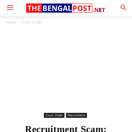
THE
BENGAL
POST
.N
E
T
Home
Court Order
Court Order
Recruitment
Recruitment Scam: