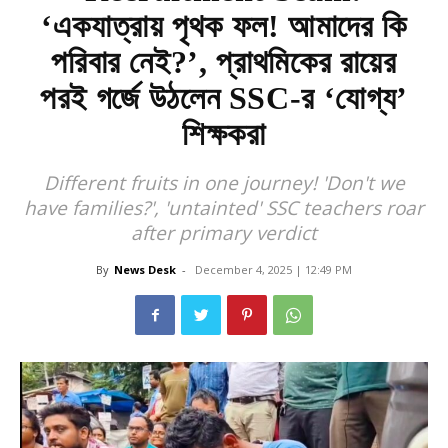
‘একযাত্রায় পৃথক ফল! আমাদের কি
পরিবার নেই?’, প্রাথমিকের রায়ের
পরই গর্জে উঠলেন SSC-র ‘যোগ্য’
শিক্ষকরা
Different fruits in one journey! 'Don't we
have families?', 'untainted' SSC teachers roar
after primary verdict
By
News Desk
-
December 4, 2025 | 12:49 PM