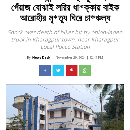
পেঁয়াজ বোঝাই লরির ধা*ক্কায় বাইক
আরোহীর মৃ*ত্যু ঘিরে চা*ঞ্চল্য
Shock over death of biker hit by onion-laden
truck in Kharagpur town, near Kharagpur
Local Police Station
By
News Desk
-
November 29, 2024 | 12:49 PM