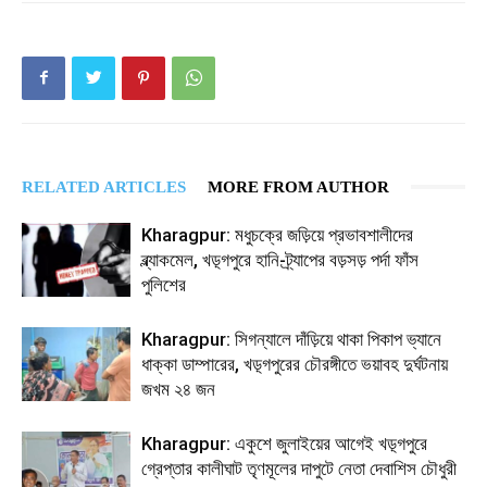
RELATED ARTICLES
MORE FROM AUTHOR
Kharagpur: মধুচক্রে জড়িয়ে প্রভাবশালীদের
ব্ল্যাকমেল, খড়্গপুরে হানি-ট্র্যাপের বড়সড় পর্দা ফাঁস
পুলিশের
Kharagpur: সিগন্যালে দাঁড়িয়ে থাকা পিকাপ ভ্যানে
ধাক্কা ডাম্পারের, খড়্গপুরের চৌরঙ্গীতে ভয়াবহ দুর্ঘটনায়
জখম ২৪ জন
Kharagpur: একুশে জুলাইয়ের আগেই খড়্গপুরে
গ্রেপ্তার কালীঘাট তৃণমূলের দাপুটে নেতা দেবাশিস চৌধুরী