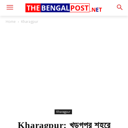
THE
BENGAL
POST
.N
E
T
Home
Kharagpur
Kharagpur
Kharagpur: খড়্গপুর শহরে