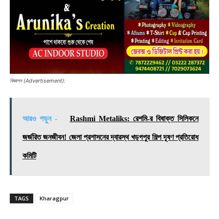
বিজ্ঞাপন (Advertisement):
আরও পড়ুন -
Rashmi Metaliks: রেশমি-র বিষাক্ত সিলিকনে
জর্জরিত জনজীবন! জেলা প্রশাসনের দ্বারস্থ খড়্গপুর শিল্প দূষণ প্রতিরোধ
কমিটি
TAGS
Kharagpur