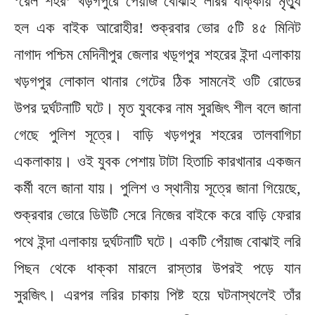
‘রেল শহর’ খড়গপুরে পেঁয়াজ বোঝাই লরির ধাক্কায় মৃত্যু
হল এক বাইক আরোহীর! শুক্রবার ভোর ৫টি ৪৫ মিনিট
নাগাদ পশ্চিম মেদিনীপুর জেলার খড়্গপুর শহরের ইন্দা এলাকায়
খড়গপুর লোকাল থানার গেটের ঠিক সামনেই ওটি রোডের
উপর দুর্ঘটনাটি ঘটে। মৃত যুবকের নাম সুরজিৎ শীল বলে জানা
গেছে পুলিশ সূত্রে। বাড়ি খড়গপুর শহরের তালবাগিচা
একলাকায়। ওই যুবক পেশায় টাটা হিতাচি কারখানার একজন
কর্মী বলে জানা যায়। পুলিশ ও স্থানীয় সূত্রে জানা গিয়েছে,
শুক্রবার ভোরে ডিউটি সেরে নিজের বাইকে করে বাড়ি ফেরার
পথে ইন্দা এলাকায় দুর্ঘটনাটি ঘটে। একটি পেঁয়াজ বোঝাই লরি
পিছন থেকে ধাক্কা মারলে রাস্তার উপরই পড়ে যান
সুরজিৎ। এরপর লরির চাকায় পিষ্ট হয়ে ঘটনাস্থলেই তাঁর