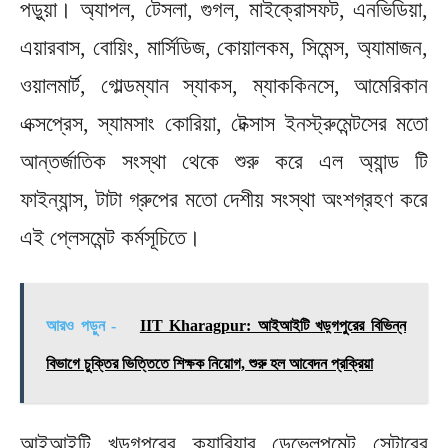
পড়ুয়া। অ্যাপল, টেসলা, গুগল, মাইক্রোসফট, এনভিডিয়া,
এয়ারবাস, বোয়িং, মার্সিডিজ, কোয়ালকম, সিমেন্স, অ্যামাজন,
ওয়ালমার্ট, গোল্ডম্যান স্যাকস, ম্যাককিনসে, আমেরিকান
এক্সপ্রেস, স্যামসাং কোরিয়া, টেক্সাস ইনস্ট্রুমেন্টসের মতো
আন্তর্জাতিক সংস্থা থেকে শুরু করে এল অ্যান্ড টি
ফাইন্যান্স, টাটা গ্রুপের মতো দেশীয় সংস্থা অংশগ্রহণ করে
এই প্লেসমেন্ট কর্মসূচিতে।
আরও পড়ুন -
IIT Kharagpur: আইআইটি খড়্গপুরের বিভিন্ন
বিভাগে চুক্তির ভিত্তিতে শিক্ষক নিয়োগ, শুরু হল আবেদন প্রক্রিয়া
আইআইটি খড়গপুরের ক্যারিয়ার ডেভেলপমেন্ট সেন্টারের