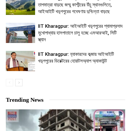
তাপমাত্রা বাড়ছে জম্মু কাশ্মীরের উঁচু স্থানগুলিতে,
আইআইটি খড়্গপুরের গবেষণায় দুশ্চিন্তা বাড়ছে
IIT Kharagpur: আইআইটি খড়্গপুরের শ্যামাপ্রসাদ
মুখোপাধ্যায় হাসপাতালে চালু হচ্ছে এমআরআই, সিটি
স্ক্যান
IIT Kharagpur: হ্যাকারদের কব্জায় আইআইটি
খড়্গপুরের ডিরেক্টরের হোয়াটসঅ্যাপ অ্যাকাউন্ট
Trending News