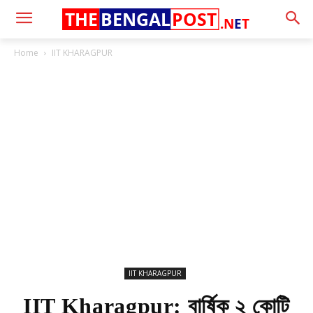
THE
BENGAL
POST
.N
E
T
Home
IIT KHARAGPUR
IIT KHARAGPUR
IIT Kharagpur: বার্ষিক ২ কোটি