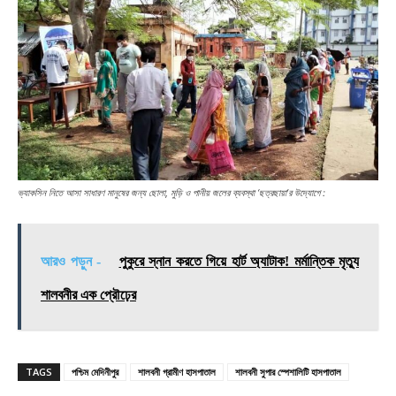
ভ্যাকসিন নিতে আসা সাধারণ মানুষের জন্য ছোলা, মুড়ি ও পানীয় জলের ব্যবস্থা ‘ছত্রছায়া’র উদ্যোগে :
আরও পড়ুন -
পুকুরে স্নান করতে গিয়ে হার্ট অ্যাটাক! মর্মান্তিক মৃত্যু
শালবনীর এক প্রৌঢ়ের
TAGS
পশ্চিম মেদিনীপুর
শালবনী গ্রামীণ হাসপাতাল
শালবনী সুপার স্পেশালিটি হাসপাতাল