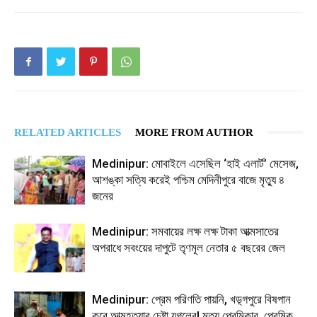
RELATED ARTICLES
MORE FROM AUTHOR
Medinipur: মোবাইলে এসেছিল ‘হাই এলার্ট’ মেসেজ,
আশঙ্কা সত্যি করেই পশ্চিম মেদিনীপুরে বাজে মৃত্যু ৪
জনের
Medinipur: সমবায়ের লক্ষ লক্ষ টাকা আত্মসাতের
অপরাধে সবংয়ের দাপুটে তৃণমূল নেতার ৫ বছরের জেল
Medinipur: প্রেম পরিণতি পায়নি, খড়্গপুরে বিষপান
করে আত্মহত্যার চেষ্টা যুগলের! মৃত্যু প্রেমিকার, প্রেমিক