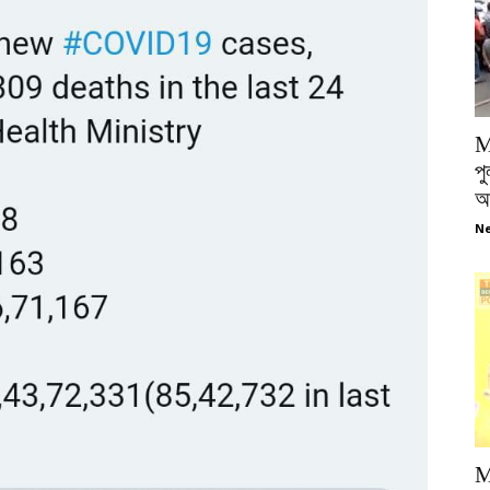
M
পু
আ
Ne
M