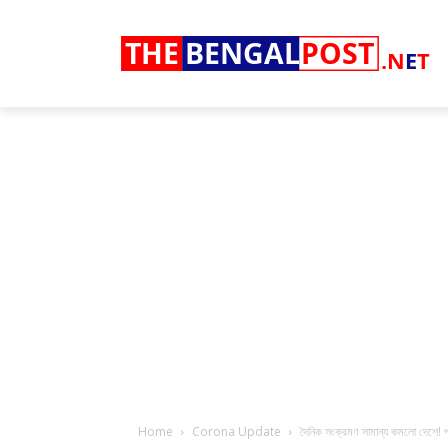
THE
BENGAL
POST
.N
E
T
Home
Corona Update
দৈনিক সংক্রমণ সামান্য কমলো দেশে! পশ