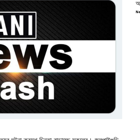
অপ
Ne