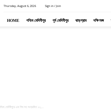
Thursday, August 6, 2026
Sign in / Join
HOME
পশ্চিম মেদিনীপুর
পূর্ব মেদিনীপুর
ঝাড়গ্রাম
দক্ষিণবঙ্গ
্চিম মেদিনীপুরে এক শিশু সহ সংক্রমিত ২২,...