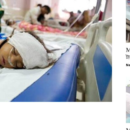
M
টা
Ne