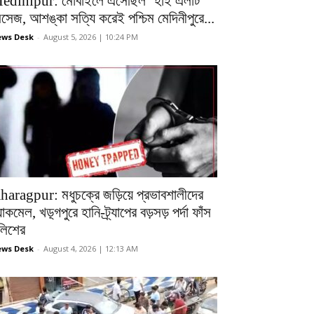
edinipur: মোবাইলে এসেছিল ‘হাই এলার্ট’
েসেজ, আশঙ্কা সত্যি করেই পশ্চিম মেদিনীপুরে...
ws Desk
-
August 5, 2026 | 10:24 PM
haragpur: মধুচক্রে জড়িয়ে প্রভাবশালীদের
ল্যাকমেল, খড়্গপুরে হানি-ট্র্যাপের বড়সড় পর্দা ফাঁস
ুলিশের
ws Desk
-
August 4, 2026 | 12:13 AM