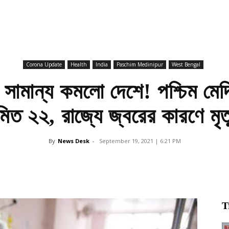
Corona Update
Health
India
Paschim Medinipur
West Bengal
সামান্য কমলো দেশে! পশ্চিম মেদ
িত ২২, রাজ্যে জ্বরের কারণে মৃত্
By
News Desk
-
September 19, 2021 | 6:21 PM
T