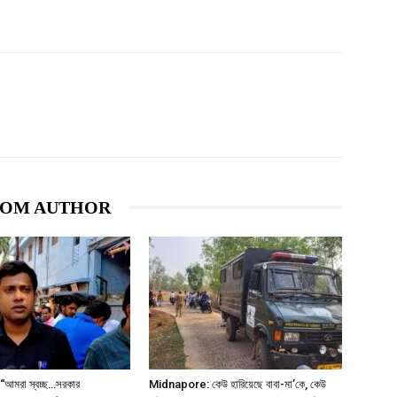
ROM AUTHOR
আমরা স্বচ্ছ…সরকার
Midnapore: কেউ হারিয়েছে বাবা-মা’কে, কেউ