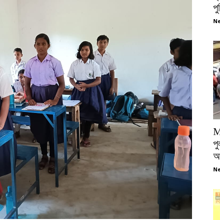
প
Ne
M
পু
আ
Ne