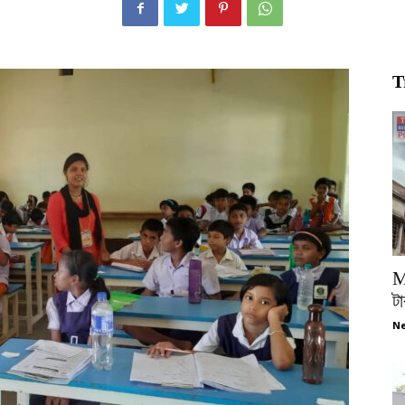
T
M
টা
Ne