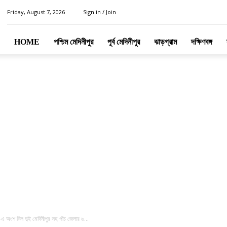
Friday, August 7, 2026
Sign in / Join
HOME
পশ্চিম মেদিনীপুর
পূর্ব মেদিনীপুর
ঝাড়গ্রাম
দক্ষিণবঙ্গ
অংশ নিল দুই মেদিনীপুর সহ পাঁচ জেলার ৬...