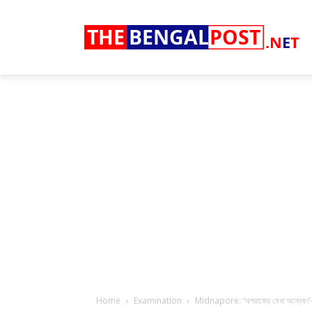
THE
BENGAL
POST
.N
E
T
Home
Examination
Midnapore: ‘অপরাজেয় মেধা অন্বেষণ’-এ 