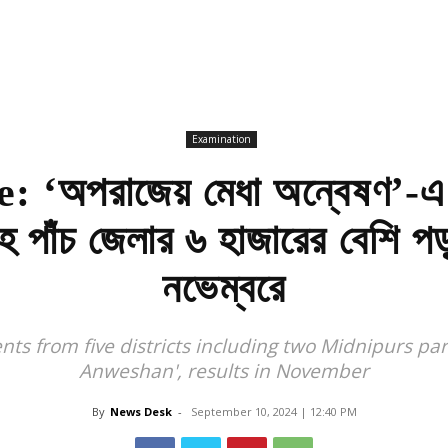
Examination
‘অপরাজেয় মেধা অন্বেষণ’-এ
হ পাঁচ জেলার ৬ হাজারের বেশি পড
নভেম্বরে
ts from five districts including two Midnipurs pa
Anweshan', results in November
By
News Desk
-
September 10, 2024 | 12:40 PM