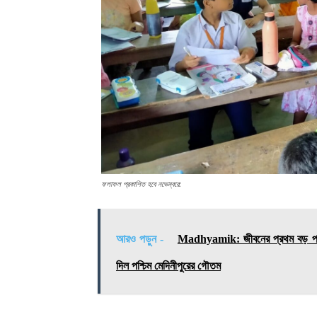
ফলাফল প্রকাশিত হবে নভেম্বরে:
আরও পড়ুন -
Madhyamik: জীবনের প্রথম বড় পরীক্
দিল পশ্চিম মেদিনীপুরের গৌতম