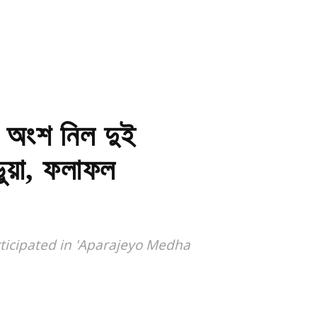
 অংশ নিল দুই
়ুয়া, ফলাফল
rticipated in 'Aparajeyo Medha