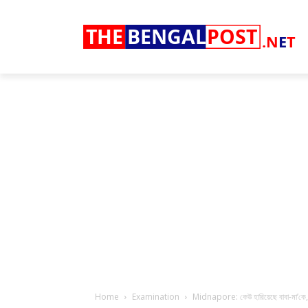
THE
BENGAL
POST
.N
E
T
Home
Examination
Midnapore: কেউ হারিয়েছে বাবা-মা’কে, কেউ