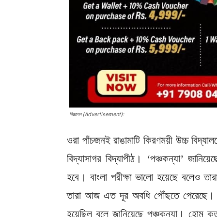
বিজ্ঞাপন (Advertisement):
ওরা পাঁচজনই রাঙামাটি কিরণময়ী উচ্চ বিদ্যালয
বিদ্যাসাগর বিদ্যাপীঠ। ‘পঞ্চকন্যা’ জানি
হবে। বাংলা পরীক্ষা ভালো হয়েছে বলেও ত
তারা আজ এত দূর অবধি পৌঁছতে পেরেছে। প
হয়েছিল বলে জানিয়েছে পঞ্চকন্যা। হোম কর্