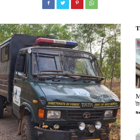
T
M
টা
Ne