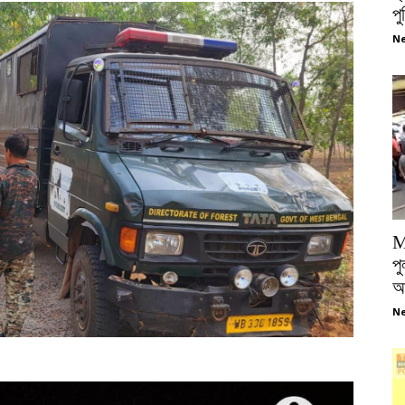
প
Ne
M
পু
আ
Ne