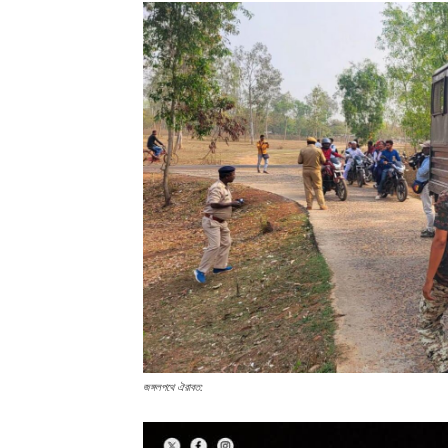
জঙ্গলপথে ঐরাবত: