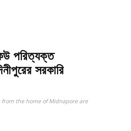
েউ পরিত্যক্ত
দিনীপুরের সরকারি
s from the home of Midnapore are