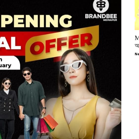
M
অপ
Ne