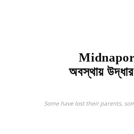
Midnapore: 
অবস্থায় উদ্ধার
Some have lost their parents, s