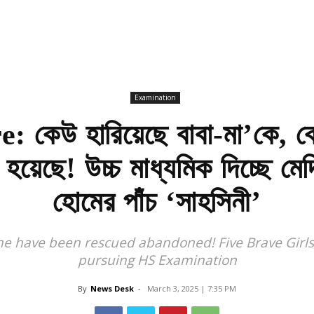
Examination
কেউ হারিয়েছে বাবা-মা’কে, ক
 হয়েছে! উচ্চ মাধ্যমিক দিচ্ছে মে
হোমের পাঁচ ‘সাহসিনী’
ome have been rescued abandoned! Five Brave Girl
pursuing HS Examination
By
News Desk
-
March 3, 2025 | 7:35 PM