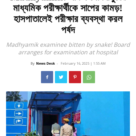
মাধ্যমিক পরীক্ষার্থীকে সাপের কামড়!
হাসপাতালেই পরীক্ষার ব্যবস্থা করল
পর্ষদ
Madhyamik examinee bitten by snake! Board
arranges for examination at hospital
By
News Desk
-
February 16, 2025 | 1:55 AM