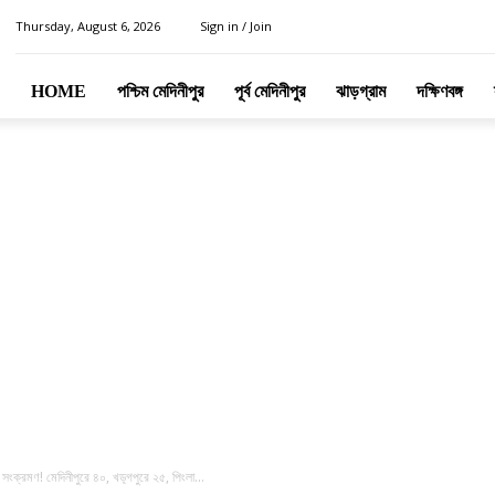
Thursday, August 6, 2026
Sign in / Join
HOME
পশ্চিম মেদিনীপুর
পূর্ব মেদিনীপুর
ঝাড়গ্রাম
দক্ষিণবঙ্গ
 সংক্রমণ! মেদিনীপুরে ৪০, খড়্গপুরে ২৫, পিংলা...