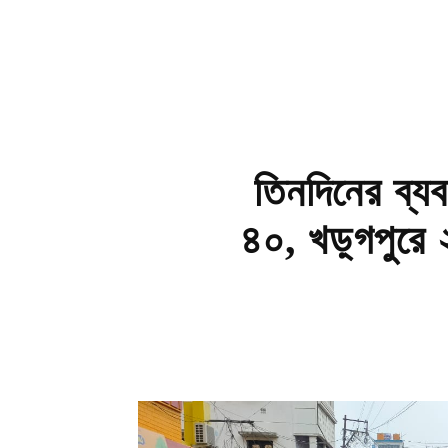
তিনদিনের ব্য
৪০, খড়্গপুরে