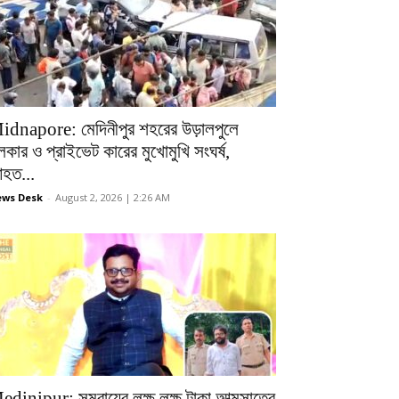
idnapore: মেদিনীপুর শহরের উড়ালপুলে
লকার ও প্রাইভেট কারের মুখোমুখি সংঘর্ষ,
হত...
ws Desk
-
August 2, 2026 | 2:26 AM
edinipur: সমবায়ের লক্ষ লক্ষ টাকা আত্মসাতের