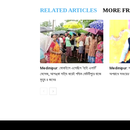
RELATED ARTICLES
MORE F
Medinipur: মোবাইলে এসেছিল ‘হাই এলার্ট’
Medinipur: সমবা
মেসেজ, আশঙ্কা সত্যি করেই পশ্চিম মেদিনীপুরে বাজে
অপরাধে সবংয়ের 
মৃত্যু ৪ জনের