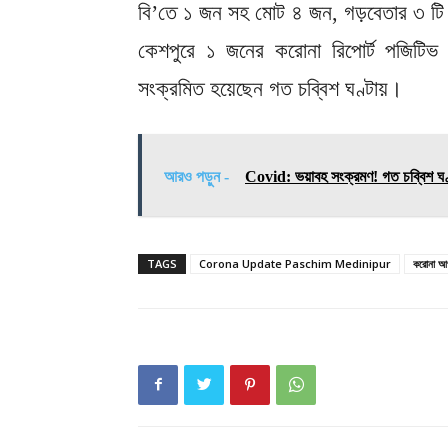
বি’তে ১ জন সহ মোট ৪ জন, গড়বেতার ৩ টি ব
কেশপুরে ১ জনের করোনা রিপোর্ট পজিটি
সংক্রমিত হয়েছেন গত চব্বিশ ঘণ্টায়।
আরও পড়ুন -
Covid: ভয়াবহ সংক্রমণ! গত চব্বিশ ঘণ্টা
TAGS
Corona Update Paschim Medinipur
করোনা আপড