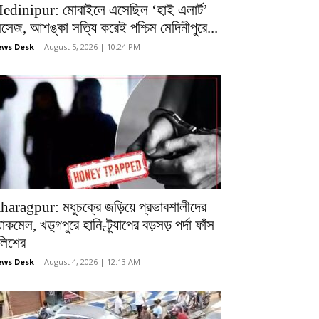
edinipur: মোবাইলে এসেছিল ‘হাই এলার্ট’
েসেজ, আশঙ্কা সত্যি করেই পশ্চিম মেদিনীপুরে...
ws Desk
-
August 5, 2026 | 10:24 PM
haragpur: মধুচক্রে জড়িয়ে প্রভাবশালীদের
ল্যাকমেল, খড়্গপুরে হানি-ট্র্যাপের বড়সড় পর্দা ফাঁস
ুলিশের
ws Desk
-
August 4, 2026 | 12:13 AM