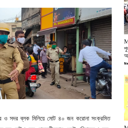
M
পু
আ
Ne
শহর ও সদর ব্লক মিলিয়ে মোট ৪০ জন করোনা সংক্রমিত
M