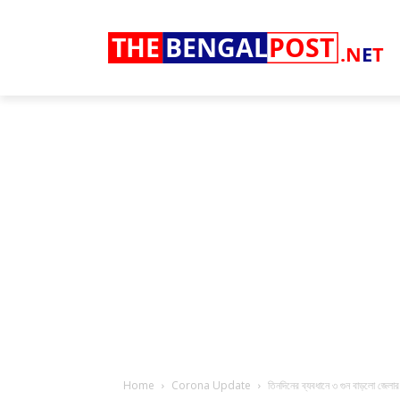
THE
BENGAL
POST
.N
E
T
Home
Corona Update
তিনদিনের ব্যবধানে ৩ গুন বাড়লো জেলার