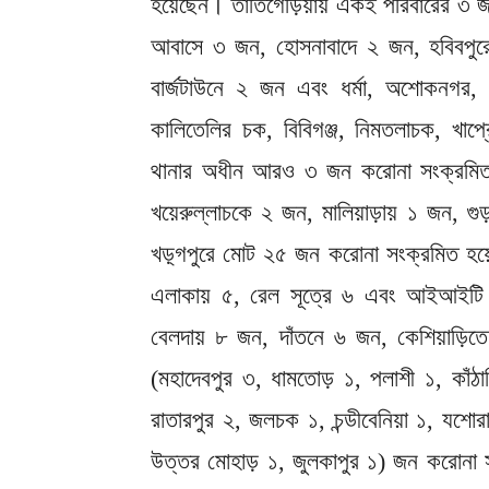
হয়েছেন। তাঁতিগেড়িয়ায় একই পরিবারের 
আবাসে ৩ জন, হোসনাবাদে ২ জন, হবিবপুরে
বার্জটাউনে ২ জন এবং ধর্মা, অশোকনগর, রা
কালিতেলির চক, বিবিগঞ্জ, নিমতলাচক, খাপ
থানার অধীন আরও ৩ জন করোনা সংক্রমিত হ
খয়েরুল্লাচকে ২ জন, মালিয়াড়ায় ১ জন, গ
খড়্গপুরে মোট ২৫ জন করোনা সংক্রমিত হয়ে
এলাকায় ৫, রেল সূত্রে ৬ এবং আইআইটি 
বেলদায় ৮ জন, দাঁতনে ৬ জন, কেশিয়াড়
(মহাদেবপুর ৩, ধামতোড় ১, পলাশী ১, কাঁঠালি
রাতারপুর ২, জলচক ১, চন্ডীবেনিয়া ১, যশোর
উত্তর মোহাড় ১, জুলকাপুর ১) জন করোনা স