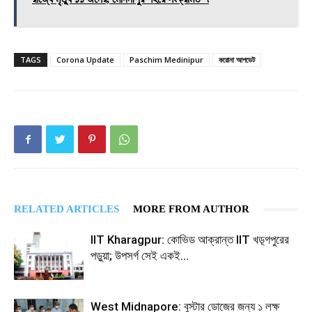
TAGS
Corona Update
Paschim Medinipur
করোনা আপডেট
RELATED ARTICLES
MORE FROM AUTHOR
IIT Kharagpur: কোভিড আক্রান্ত IIT খড়্গপুরের
পড়ুয়া; উপসর্গ সেই একই…
West Midnapore: বুস্টার ডোজের জন্য ১ লক্ষ