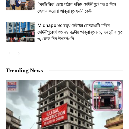
‘কোভিশিল্ড’ চেয়ে পাঠাল পশ্চিম মেদিনীপুর! গত ৪ দিনে
জেলায় করোনা আক্রান্ত হননি কেউ
Midnapore: চতুর্থ ঢেউয়ের চোখরাঙানি পশ্চিম
মেদিনীপুরেও! গত ২৪ ঘণ্টায় আক্রান্ত ৮০, ৭২ ঘন্টায় মৃত
৩; জেনে নিন উপসর্গগুলি
Trending News